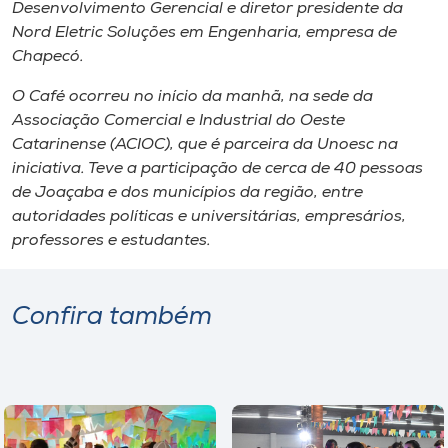
Museu
Desenvolvimento Gerencial e diretor presidente da
Nord Eletric Soluções em Engenharia, empresa de
Chapecó.
Unoesc
Store
O Café ocorreu no início da manhã, na sede da
Associação Comercial e Industrial do Oeste
Catarinense (ACIOC), que é parceira da Unoesc na
iniciativa. Teve a participação de cerca de 40 pessoas
Selecione
de Joaçaba e dos municípios da região, entre
o idioma
autoridades políticas e universitárias, empresários,
professores e estudantes.
A+
Confira também
A-