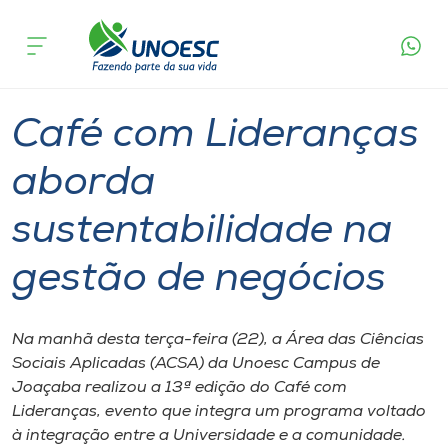
Página
O que
Café com Lideranças aborda
inicial
acontece
sustentabilidade na gestão de negócios
Cursos
Graduação
Joaçaba
Onde estamos
Café com Lideranças
Pesquisa
aborda
sustentabilidade na
Atendimento ao Estudante
gestão de negócios
Portal de Ensino
Na manhã desta terça-feira (22), a Área das Ciências
A
Sociais Aplicadas (ACSA) da Unoesc Campus de
Unoesc
Joaçaba realizou a 13ª edição do Café com
Lideranças, evento que integra um programa voltado
Internacionalização
à integração entre a Universidade e a comunidade.