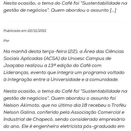
Nesta ocasião, o tema do Café foi “Sustentabilidade na
gestão de negócios”. Quem abordou o assunto […]
I.nova
Diplomados
Publicado em 22/11/2011
Por
Cultura
Na manhã desta terça-feira (22), a Área das Ciências
Sociais Aplicadas (ACSA) da Unoesc Campus de
CPA
Joaçaba realizou a 13ª edição do Café com
Lideranças, evento que integra um programa voltado
à integração entre a Universidade e a comunidade.
Biblioteca
Nesta ocasião, o tema do Café foi “Sustentabilidade na
gestão de negócios”. Quem abordou o assunto foi
Editora
Nelson Akimoto, que no último dia 18 recebeu o Troféu
Nelson Galina, conferido pela Associação Comercial e
Rádio
Industrial de Chapecó, sendo considerado empresário
do ano. Ele é engenheiro eletricista pós-graduado em