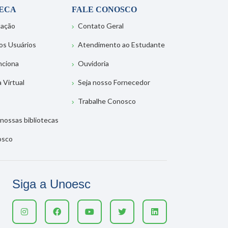
TECA
FALE CONOSCO
tação
Contato Geral
os Usuários
Atendimento ao Estudante
nciona
Ouvidoria
a Virtual
Seja nosso Fornecedor
Trabalhe Conosco
nossas bibliotecas
osco
Siga a Unoesc