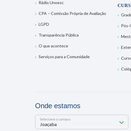
Rádio Unoesc
CURS
CPA – Comissão Própria de Avaliação
Grad
LGPD
Pós-
Transparência Pública
Mest
O que acontece
Exte
Serviços para a Comunidade
Curs
Colé
Onde estamos
Selecione o campus