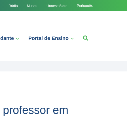
Português
Rádio
Museu
Unoesc Store
udante
Portal de Ensino
o professor em