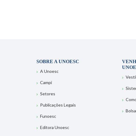
SOBRE A UNOESC
VENH
UNOE
A Unoesc
Vesti
Campi
Sist
Setores
Como
Publicações Legais
Bolsa
Funoesc
Editora Unoesc