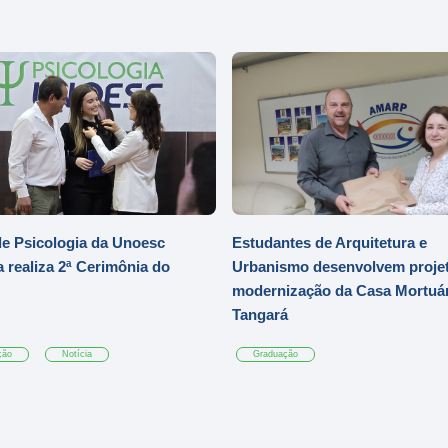
e Psicologia da Unoesc
Estudantes de Arquitetura e
 realiza 2ª Cerimônia do
Urbanismo desenvolvem projet
modernização da Casa Mortuár
Tangará
ção
Notícia
Graduação