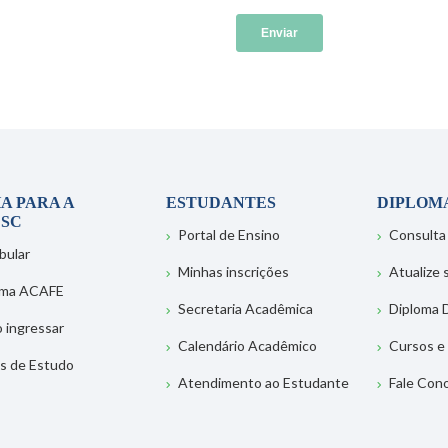
A PARA A
ESTUDANTES
DIPLOM
SC
Portal de Ensino
Consulta
bular
Minhas inscrições
Atualize
ema ACAFE
Secretaria Acadêmica
Diploma D
 ingressar
Calendário Acadêmico
Cursos e
s de Estudo
Atendimento ao Estudante
Fale Con