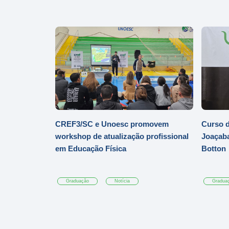
CREF3/SC e Unoesc promovem
Curso d
workshop de atualização profissional
Joaçaba
em Educação Física
Botton
Graduação
Notícia
Gradua