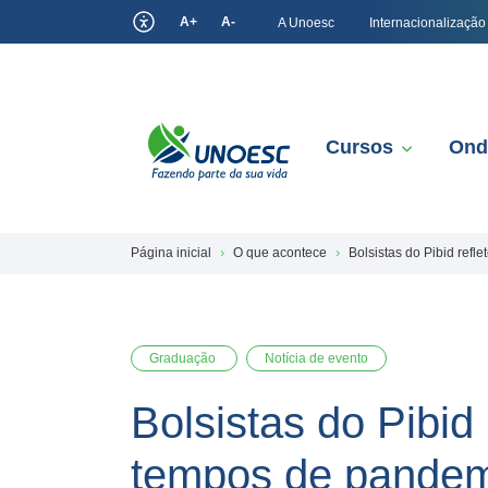
A+
A-
A Unoesc
Internacionalização
Cursos
Ond
Página inicial
O que acontece
Bolsistas do Pibid ref
Graduação
Notícia de evento
Bolsistas do Pibid
tempos de pande