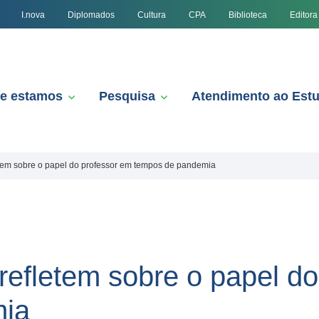
I.nova
Diplomados
Cultura
CPA
Biblioteca
Editora
e estamos
Pesquisa
Atendimento ao Est
letem sobre o papel do professor em tempos de pandemia
 refletem sobre o papel d
mia