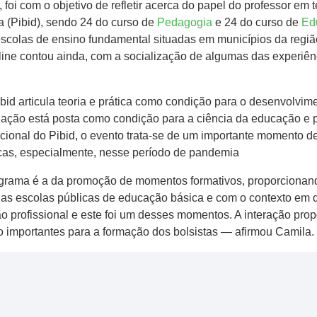
E, foi com o objetivo de refletir acerca do papel do professor 
a (Pibid), sendo 24 do curso de
Pedagogia
e 24 do curso de
Edu
scolas de ensino fundamental situadas em municípios da regiã
line contou ainda, com a socialização de algumas das experiên
ibid articula teoria e prática como condição para o desenvolvim
culação está posta como condição para a ciência da educação e
cional do Pibid, o evento trata-se de um importante momento d
cas, especialmente, nesse período de pandemia
ama é a da promoção de momentos formativos, proporcionand
 das escolas públicas de educação básica e com o contexto em 
ão profissional e este foi um desses momentos. A interação pro
o importantes para a formação dos bolsistas — afirmou Camila.