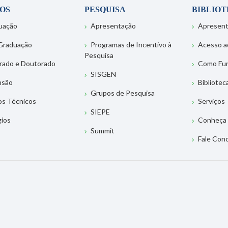
OS
PESQUISA
BIBLIO
uação
Apresentação
Apresen
Graduação
Programas de Incentivo à
Acesso a
Pesquisa
rado e Doutorado
Como Fu
SISGEN
nsão
Bibliotec
Grupos de Pesquisa
os Técnicos
Serviços
SIEPE
gios
Conheça 
Summit
Fale Con