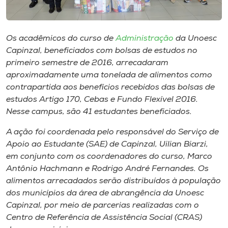
Museu
Unoesc
Os acadêmicos do curso de
Administração
da Unoesc
Store
Capinzal, beneficiados com bolsas de estudos no
primeiro semestre de 2016, arrecadaram
aproximadamente uma tonelada de alimentos como
contrapartida aos benefícios recebidos das bolsas de
Selecione
estudos Artigo 170, Cebas e Fundo Flexível 2016.
o idioma
Nesse
campus
, são 41 estudantes beneficiados.
A ação foi coordenada pelo responsável do Serviço de
Apoio ao Estudante (SAE) de Capinzal, Uilian Biarzi,
A+
em conjunto com os coordenadores do curso, Marco
A-
Antônio Hachmann e Rodrigo André Fernandes. Os
alimentos arrecadados serão distribuídos à população
dos municípios da área de abrangência da Unoesc
Capinzal, por meio de parcerias realizadas com o
Centro de Referência de Assistência Social (CRAS)