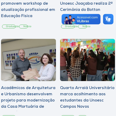
promovem workshop de
Unoesc Joaçaba realiza 2ª
atualização profissional em
Cerimônia do Botton
Educação Física
Graduação
Notícia
Graduação
Notícia
Acadêmicos de Arquitetura
Quarto Arraiá Universitário
e Urbanismo desenvolvem
marca acolhimento aos
projeto para modernização
estudantes da Unoesc
da Casa Mortuária de
Campos Novos
Tangará