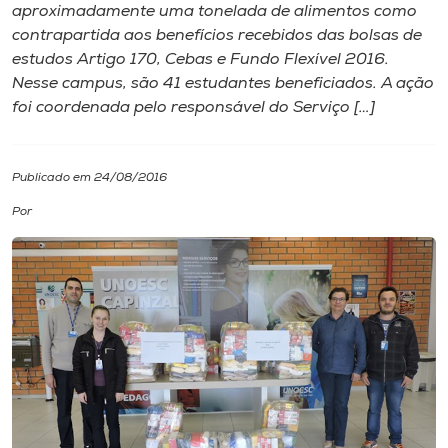
aproximadamente uma tonelada de alimentos como
contrapartida aos benefícios recebidos das bolsas de
I.nova
estudos Artigo 170, Cebas e Fundo Flexível 2016.
Nesse campus, são 41 estudantes beneficiados. A ação
Diplomados
foi coordenada pelo responsável do Serviço […]
Cultura
Publicado em 24/08/2016
Por
CPA
Biblioteca
Editora
Rádio