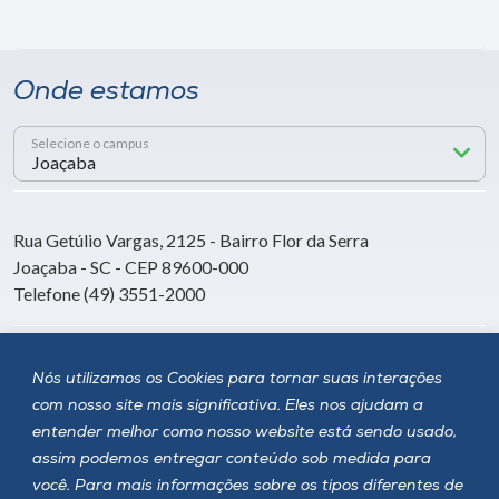
Onde estamos
Selecione o campus
Rua Getúlio Vargas, 2125 - Bairro Flor da Serra
Joaçaba - SC - CEP 89600-000
Telefone (49) 3551-2000
Siga a Unoesc
Nós utilizamos os Cookies para tornar suas interações
com nosso site mais significativa. Eles nos ajudam a
entender melhor como nosso website está sendo usado,
assim podemos entregar conteúdo sob medida para
você. Para mais informações sobre os tipos diferentes de