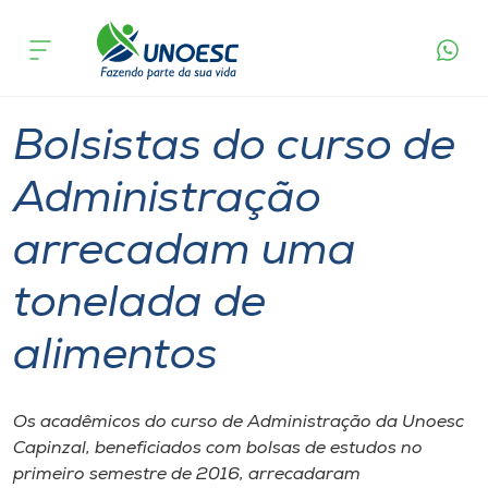
Página
O que
Bolsistas do curso de Administração
inicial
acontece
arrecadam uma tonelada de alimentos
Cursos
Graduação
Inserção Social
Capinzal
Onde estamos
Bolsistas do curso de
Pesquisa
Administração
arrecadam uma
Atendimento ao Estudante
tonelada de
Portal de Ensino
alimentos
A
Unoesc
Os acadêmicos do curso de Administração da Unoesc
Capinzal, beneficiados com bolsas de estudos no
Internacionalização
primeiro semestre de 2016, arrecadaram