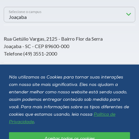
Selecione o campus
Rua Getúlio Vargas, 2125 - Bairro Flor da Serra
Joaçaba - SC - CEP 89600-000
Telefone (49) 3551-2000
Siga a Unoesc
Nós utilizamos os Cookies para tornar suas interações
com nosso site mais significativa. Eles nos ajudam a
entender melhor como nosso website está sendo usado,
assim podemos entregar conteúdo sob medida para
você. Para mais informações sobre os tipos diferentes de
cookies que estamos usando, leia nossa
Política de
Privacidade
.
Aceitar todos os cookies