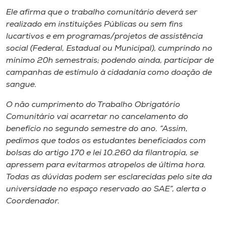
Museu
Ele afirma que o trabalho comunitário deverá ser
realizado em instituições Públicas ou sem fins
Unoesc
lucartivos e em programas/projetos de assistência
Store
social (Federal, Estadual ou Municipal), cumprindo no
mínimo 20h semestrais; podendo ainda, participar de
campanhas de estímulo à cidadania como doação de
sangue.
Selecione
o idioma
O não cumprimento do Trabalho Obrigatório
Comunitário vai acarretar no cancelamento do
benefício no segundo semestre do ano. “Assim,
pedimos que todos os estudantes beneficiados com
A+
bolsas do artigo 170 e lei 10.260 da filantropia, se
A-
apressem para evitarmos atropelos de última hora.
Todas as dúvidas podem ser esclarecidas pelo site da
universidade no espaço reservado ao SAE”, alerta o
Coordenador.