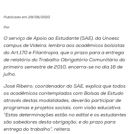
I.nova
Publicado em 29/06/2010
Por
Diplomados
O serviço de Apoio ao Estudante (SAE), da Unoesc
campus de Videira, lembra aos acadêmicos bolsistas
Cultura
do Art.170 e Filantropia, que o prazo para a entrega
de relatório do Trabalho Obrigatório Comunitário do
CPA
primeiro semestre de 2010, encerra-se no dia 16 de
julho.
Biblioteca
José Ribeiro, coordenador do SAE, explica que todos
os acadêmicos contemplados com Bolsas de Estudo
através destas modalidades, deverão participar de
Editora
programas e projetos sociais, com visão educativa.
“Estas determinações estão no edital e os estudantes
Rádio
são sabedores desta obrigação, e do prazo para
entrega do trabalho”, reitera.