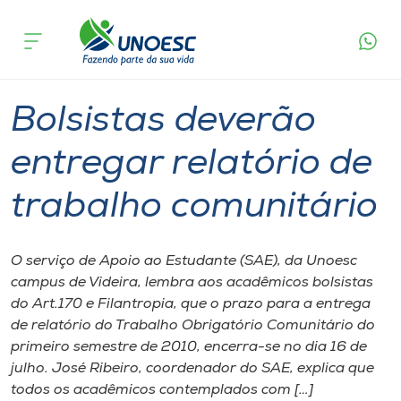
Página
O que
Bolsistas deverão entregar relatório de
inicial
acontece
trabalho comunitário
Cursos
Graduação
Videira
Onde estamos
Bolsistas deverão
Pesquisa
entregar relatório de
trabalho comunitário
Atendimento ao Estudante
Portal de Ensino
O serviço de Apoio ao Estudante (SAE), da Unoesc
campus de Videira, lembra aos acadêmicos bolsistas
do Art.170 e Filantropia, que o prazo para a entrega
A
de relatório do Trabalho Obrigatório Comunitário do
Unoesc
primeiro semestre de 2010, encerra-se no dia 16 de
julho. José Ribeiro, coordenador do SAE, explica que
Internacionalização
todos os acadêmicos contemplados com […]