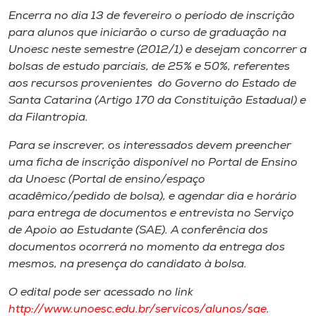
Museu
Encerra no dia 13 de fevereiro o período de inscrição
para alunos que iniciarão o curso de graduação na
Unoesc
Unoesc neste semestre (2012/1) e desejam concorrer a
bolsas de estudo parciais, de 25% e 50%, referentes
Store
aos recursos provenientes do Governo do Estado de
Santa Catarina (Artigo 170 da Constituição Estadual) e
da Filantropia.
Selecione
o idioma
Para se inscrever, os interessados devem preencher
uma ficha de inscrição disponível no Portal de Ensino
da Unoesc (Portal de ensino/espaço
acadêmico/pedido de bolsa), e agendar dia e horário
A+
para entrega de documentos e entrevista no Serviço
A-
de Apoio ao Estudante (SAE). A conferência dos
documentos ocorrerá no momento da entrega dos
mesmos, na presença do candidato à bolsa.
O edital pode ser acessado no link
http://www.unoesc.edu.br/servicos/alunos/sae
.