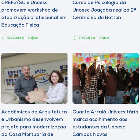
CREF3/SC e Unoesc
Curso de Psicologia da
promovem workshop de
Unoesc Joaçaba realiza 2ª
atualização profissional em
Cerimônia do Botton
Educação Física
Graduação
Notícia
Graduação
Notícia
Acadêmicos de Arquitetura
Quarto Arraiá Universitário
e Urbanismo desenvolvem
marca acolhimento aos
projeto para modernização
estudantes da Unoesc
da Casa Mortuária de
Campos Novos