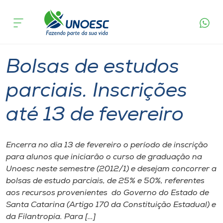
Página
O que
Bolsas de estudos parciais. Inscrições até
inicial
acontece
13 de fevereiro
Cursos
Graduação
Onde estamos
Bolsas de estudos
Pesquisa
parciais. Inscrições
até 13 de fevereiro
Atendimento ao Estudante
Portal de Ensino
Encerra no dia 13 de fevereiro o período de inscrição
para alunos que iniciarão o curso de graduação na
Unoesc neste semestre (2012/1) e desejam concorrer a
A
bolsas de estudo parciais, de 25% e 50%, referentes
Unoesc
aos recursos provenientes do Governo do Estado de
Santa Catarina (Artigo 170 da Constituição Estadual) e
Internacionalização
da Filantropia. Para […]