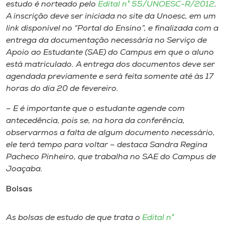
Museu
estudo é norteado pelo
Edital n° 55/UNOESC-R/2012
.
A inscrição deve ser iniciada no
site
da Unoesc, em um
link
disponível no “Portal do Ensino”, e finalizada com a
Unoesc
entrega da documentação necessária no Serviço de
Store
Apoio ao Estudante (SAE) do
Campus
em que o aluno
está matriculado. A entrega dos documentos deve ser
agendada previamente e será feita somente até às 17
horas do dia 20 de fevereiro.
Selecione
o idioma
– E é importante que o estudante agende com
antecedência, pois se, na hora da conferência,
observarmos a falta de algum documento necessário,
ele terá tempo para voltar – destaca Sandra Regina
A+
Pacheco Pinheiro, que trabalha no SAE do
Campus
de
A-
Joaçaba.
Bolsas
As bolsas de estudo de que trata o
Edital n°