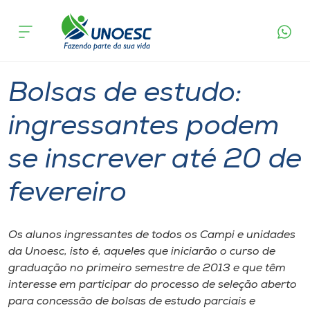
Página
O que
Bolsas de estudo: ingressantes podem se
inicial
acontece
inscrever até 20 de fevereiro
Cursos
Graduação
Onde estamos
Bolsas de estudo:
Pesquisa
ingressantes podem
se inscrever até 20 de
Atendimento ao Estudante
fevereiro
Portal de Ensino
Os alunos ingressantes de todos os Campi e unidades
A
da Unoesc, isto é, aqueles que iniciarão o curso de
Unoesc
graduação no primeiro semestre de 2013 e que têm
interesse em participar do processo de seleção aberto
Internacionalização
para concessão de bolsas de estudo parciais e