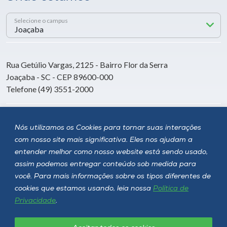
Selecione o campus
Rua Getúlio Vargas, 2125 - Bairro Flor da Serra
Joaçaba - SC - CEP 89600-000
Telefone (49) 3551-2000
Siga a Unoesc
Nós utilizamos os Cookies para tornar suas interações
com nosso site mais significativa. Eles nos ajudam a
entender melhor como nosso website está sendo usado,
assim podemos entregar conteúdo sob medida para
você. Para mais informações sobre os tipos diferentes de
cookies que estamos usando, leia nossa
Política de
Privacidade
.