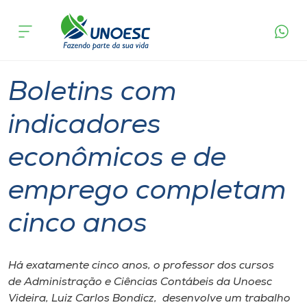
Página
O que
Boletins com indicadores econômicos e de
inicial
acontece
emprego completam cinco anos
Cursos
Graduação
Geral
Videira
Onde estamos
Boletins com
Pesquisa
indicadores
econômicos e de
Atendimento ao Estudante
emprego completam
Portal de Ensino
cinco anos
A
Unoesc
Há exatamente cinco anos, o professor dos cursos
de Administração e Ciências Contábeis da Unoesc
Internacionalização
Videira, Luiz Carlos Bondicz, desenvolve um trabalho