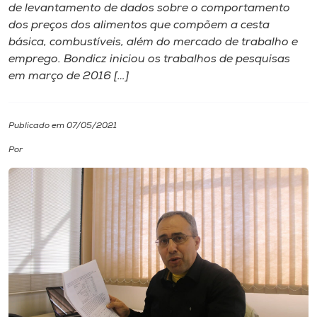
de levantamento de dados sobre o comportamento
dos preços dos alimentos que compõem a cesta
I.nova
básica, combustíveis, além do mercado de trabalho e
emprego. Bondicz iniciou os trabalhos de pesquisas
Diplomados
em março de 2016 […]
Cultura
Publicado em 07/05/2021
Por
CPA
Biblioteca
Editora
Rádio