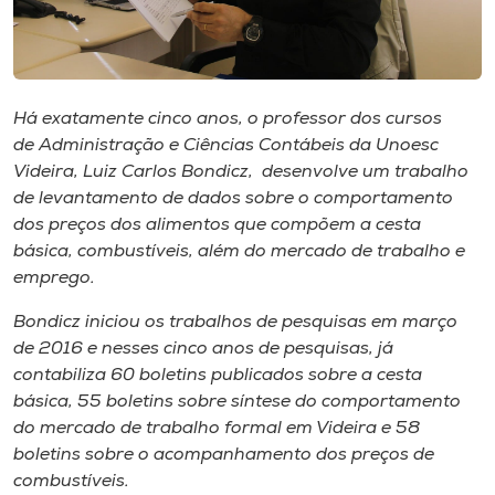
Museu
Unoesc
Store
Há exatamente cinco anos, o professor dos cursos
de Administração e Ciências Contábeis da Unoesc
Videira, Luiz Carlos Bondicz, desenvolve um trabalho
de levantamento de dados sobre o comportamento
Selecione
dos preços dos alimentos que compõem a cesta
o idioma
básica, combustíveis, além do mercado de trabalho e
emprego.
Bondicz iniciou os trabalhos de pesquisas em março
A+
de 2016 e nesses cinco anos de pesquisas, já
A-
contabiliza 60 boletins publicados sobre a cesta
básica, 55 boletins sobre síntese do comportamento
do mercado de trabalho formal em Videira e 58
boletins sobre o acompanhamento dos preços de
combustíveis.