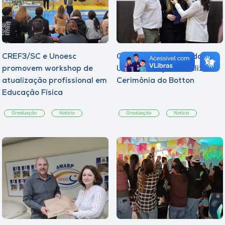
CREF3/SC e Unoesc
Curso de Psicologia da
promovem workshop de
Unoesc Joaçaba realiza 2ª
atualização profissional em
Cerimônia do Botton
Educação Física
Graduação
Notícia
Graduação
Notícia