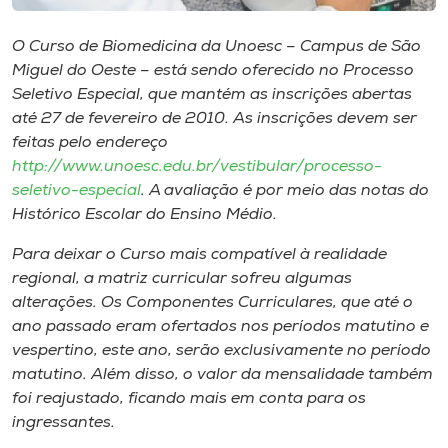
Museu
O Curso de Biomedicina da Unoesc – Campus de São
Unoesc
Miguel do Oeste – está sendo oferecido no Processo
Seletivo Especial, que mantém as inscrições abertas
Store
até 27 de fevereiro de 2010. As inscrições devem ser
feitas pelo endereço
http://www.unoesc.edu.br/vestibular/processo-
seletivo-especial
. A avaliação é por meio das notas do
Selecione
o idioma
Histórico Escolar do Ensino Médio.
Para deixar o Curso mais compatível à realidade
regional, a matriz curricular sofreu algumas
A+
alterações. Os Componentes Curriculares, que até o
A-
ano passado eram ofertados nos períodos matutino e
vespertino, este ano, serão exclusivamente no período
matutino. Além disso, o valor da mensalidade também
foi reajustado, ficando mais em conta para os
ingressantes.