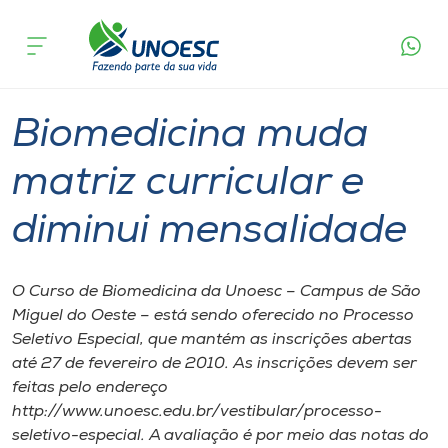
Página
O que
Biomedicina muda matriz curricular e
inicial
acontece
diminui mensalidade
Cursos
Graduação
São Miguel do Oeste
Onde estamos
Biomedicina muda
Pesquisa
matriz curricular e
diminui mensalidade
Atendimento ao Estudante
Portal de Ensino
O Curso de Biomedicina da Unoesc – Campus de São
Miguel do Oeste – está sendo oferecido no Processo
Seletivo Especial, que mantém as inscrições abertas
A
até 27 de fevereiro de 2010. As inscrições devem ser
Unoesc
feitas pelo endereço
http://www.unoesc.edu.br/vestibular/processo-
Internacionalização
seletivo-especial. A avaliação é por meio das notas do