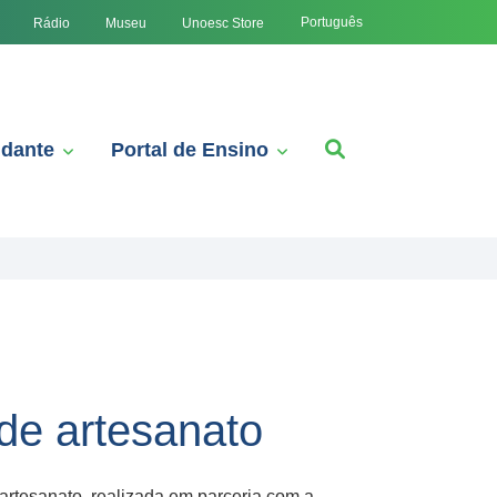
Português
Rádio
Museu
Unoesc Store
udante
Portal de Ensino
 de artesanato
artesanato, realizada em parceria com a