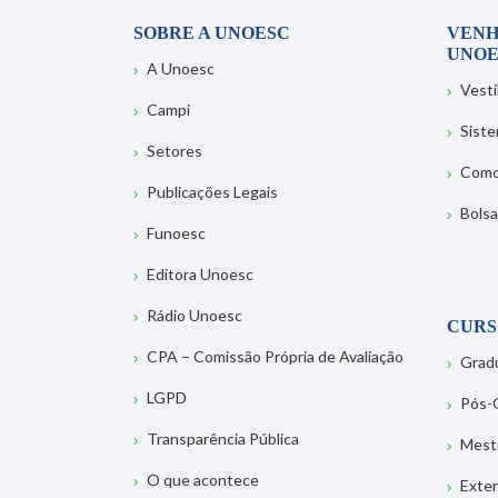
SOBRE A UNOESC
VENH
UNOE
A Unoesc
Vesti
Campi
Sist
Setores
Como
Publicações Legais
Bolsa
Funoesc
Editora Unoesc
Rádio Unoesc
CURS
CPA – Comissão Própria de Avaliação
Grad
LGPD
Pós-
Transparência Pública
Mest
O que acontece
Exte