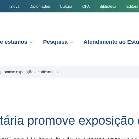
I.nova
Diplomados
Cultura
CPA
Biblioteca
Editora
e estamos
Pesquisa
Atendimento ao Est
ia promove exposição de artesanato
itária promove exposição
a, no Campus I da Unoesc Joaçaba, está com uma exposição de 