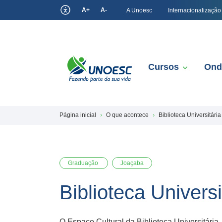
A+
A-
A Unoesc
Internacionalização
Cursos
Ond
Página inicial
O que acontece
Biblioteca Universitár
Graduação
Joaçaba
Biblioteca Univers
O Espaço Cultural da Biblioteca Universitári