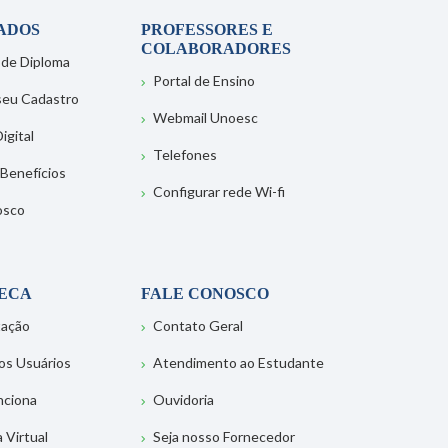
ADOS
PROFESSORES E
COLABORADORES
 de Diploma
Portal de Ensino
 seu Cadastro
Webmail Unoesc
igital
Telefones
 Benefícios
Configurar rede Wi-fi
osco
TECA
FALE CONOSCO
tação
Contato Geral
os Usuários
Atendimento ao Estudante
nciona
Ouvidoria
a Virtual
Seja nosso Fornecedor