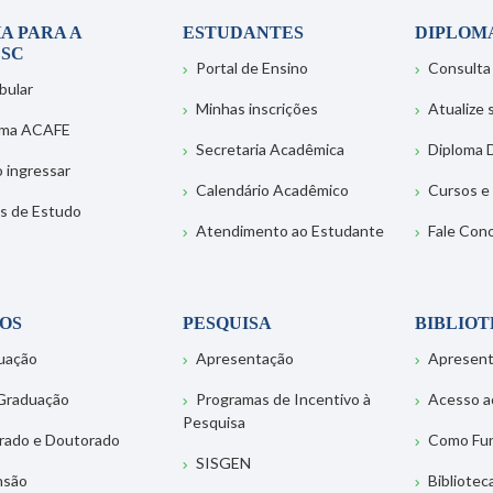
A PARA A
ESTUDANTES
DIPLOM
SC
Portal de Ensino
Consulta
bular
Minhas inscrições
Atualize
ema ACAFE
Secretaria Acadêmica
Diploma D
 ingressar
Calendário Acadêmico
Cursos e
s de Estudo
Atendimento ao Estudante
Fale Con
OS
PESQUISA
BIBLIO
uação
Apresentação
Apresen
Graduação
Programas de Incentivo à
Acesso a
Pesquisa
rado e Doutorado
Como Fu
SISGEN
nsão
Bibliotec