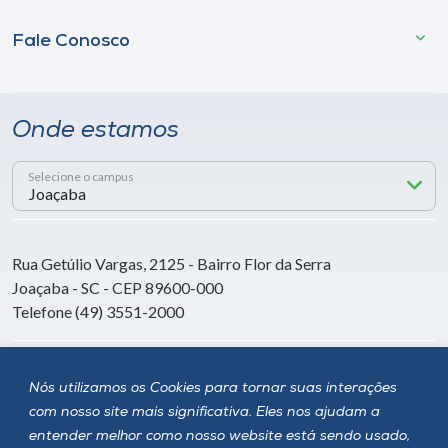
Fale Conosco
Onde estamos
Selecione o campus
Rua Getúlio Vargas, 2125 - Bairro Flor da Serra
Joaçaba - SC - CEP 89600-000
Telefone (49) 3551-2000
Siga a Unoesc
Nós utilizamos os Cookies para tornar suas interações
com nosso site mais significativa. Eles nos ajudam a
entender melhor como nosso website está sendo usado,