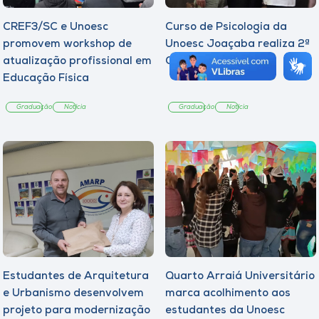
CREF3/SC e Unoesc
Curso de Psicologia da
promovem workshop de
Unoesc Joaçaba realiza 2ª
atualização profissional em
Cerimônia do Botton
Educação Física
Graduação
Notícia
Graduação
Notícia
Estudantes de Arquitetura
Quarto Arraiá Universitário
e Urbanismo desenvolvem
marca acolhimento aos
projeto para modernização
estudantes da Unoesc