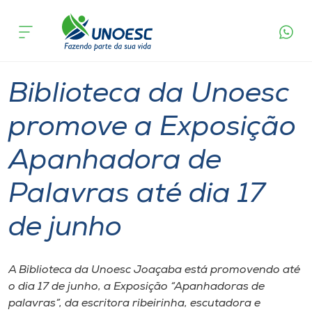
Página
O que
Biblioteca da Unoesc promove a Exposição
inicial
acontece
Apanhadora de Palavras até dia 17 de junho
Cursos
Graduação
Cultura
Joaçaba
Onde estamos
Biblioteca da Unoesc
Pesquisa
promove a Exposição
Apanhadora de
Atendimento ao Estudante
Palavras até dia 17
Portal de Ensino
de junho
A
Unoesc
A Biblioteca da Unoesc Joaçaba está promovendo até
o dia 17 de junho, a Exposição “Apanhadoras de
Internacionalização
palavras”, da escritora ribeirinha, escutadora e