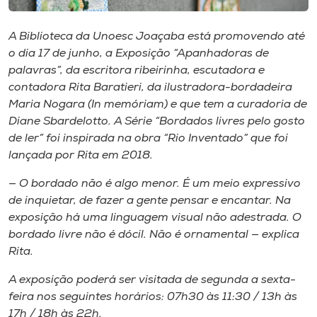
Museu
A Biblioteca da Unoesc Joaçaba está promovendo até
Unoesc
o dia 17 de junho, a Exposição “Apanhadoras de
Store
palavras”, da escritora ribeirinha, escutadora e
contadora Rita Baratieri, da ilustradora-bordadeira
Maria Nogara (
In memóriam
) e que tem a curadoria de
Diane Sbardelotto. A Série “Bordados livres pelo gosto
Selecione
de ler” foi inspirada na obra “Rio Inventado” que foi
o idioma
lançada por Rita em 2018.
— O bordado não é algo menor. É um meio expressivo
de inquietar, de fazer a gente pensar e encantar. Na
A+
exposição há uma linguagem visual não adestrada. O
A-
bordado livre não é dócil. Não é ornamental — explica
Rita.
A exposição poderá ser visitada de segunda a sexta-
feira nos seguintes horários: 07h30 às 11:30 / 13h às
17h / 18h às 22h.