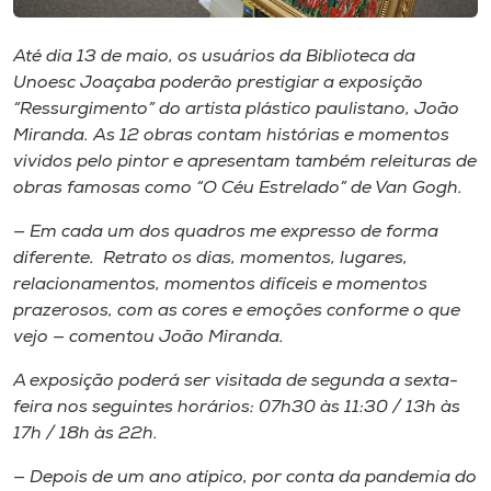
Museu
Até dia 13 de maio, os usuários da Biblioteca da
Unoesc
Unoesc Joaçaba poderão prestigiar a exposição
Store
“Ressurgimento” do artista plástico paulistano, João
Miranda. As 12 obras contam histórias e momentos
vividos pelo pintor e apresentam também releituras de
obras famosas como “O Céu Estrelado” de Van Gogh.
Selecione
o idioma
— Em cada um dos quadros me expresso de forma
diferente. Retrato os dias, momentos, lugares,
relacionamentos, momentos difíceis e momentos
prazerosos, com as cores e emoções conforme o que
A+
vejo — comentou João Miranda.
A-
A exposição poderá ser visitada de segunda a sexta-
feira nos seguintes horários: 07h30 às 11:30 / 13h às
17h / 18h às 22h.
— Depois de um ano atípico, por conta da pandemia do