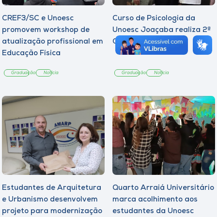
CREF3/SC e Unoesc
Curso de Psicologia da
promovem workshop de
Unoesc Joaçaba realiza 2ª
atualização profissional em
Cerimônia do Botton
Educação Física
Graduação
Notícia
Graduação
Notícia
Estudantes de Arquitetura
Quarto Arraiá Universitário
e Urbanismo desenvolvem
marca acolhimento aos
projeto para modernização
estudantes da Unoesc