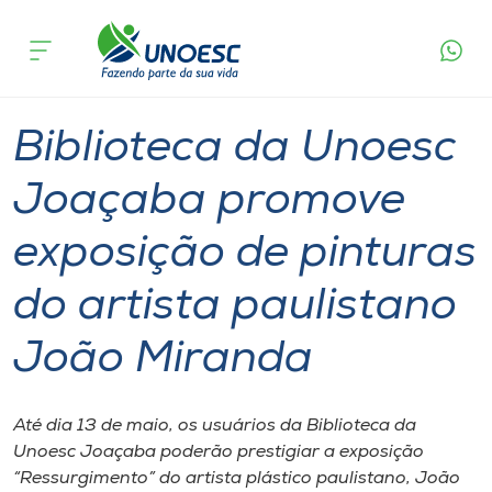
Página
O que
Biblioteca da Unoesc Joaçaba promove
inicial
acontece
exposição de pinturas do artista paulistano João
Cursos
Miranda
Graduação
Cultura
Joaçaba
Onde estamos
Biblioteca da Unoesc
Pesquisa
Joaçaba promove
exposição de pinturas
Atendimento ao Estudante
do artista paulistano
Portal de Ensino
João Miranda
A
Unoesc
Até dia 13 de maio, os usuários da Biblioteca da
Unoesc Joaçaba poderão prestigiar a exposição
Internacionalização
“Ressurgimento” do artista plástico paulistano, João