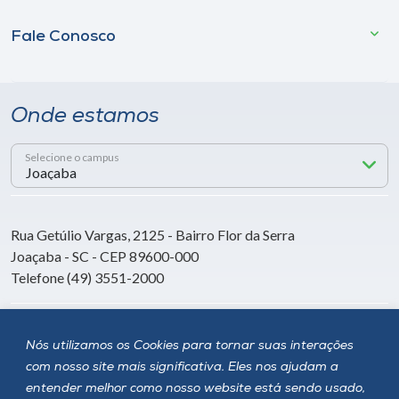
Fale Conosco
Onde estamos
Selecione o campus
Rua Getúlio Vargas, 2125 - Bairro Flor da Serra
Joaçaba - SC - CEP 89600-000
Telefone (49) 3551-2000
Siga a Unoesc
Nós utilizamos os Cookies para tornar suas interações
com nosso site mais significativa. Eles nos ajudam a
entender melhor como nosso website está sendo usado,