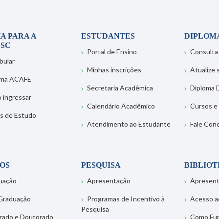
A PARA A
ESTUDANTES
DIPLOM
SC
Portal de Ensino
Consulta
bular
Minhas inscrições
Atualize
ema ACAFE
Secretaria Acadêmica
Diploma D
 ingressar
Calendário Acadêmico
Cursos e
s de Estudo
Atendimento ao Estudante
Fale Con
OS
PESQUISA
BIBLIO
uação
Apresentação
Apresen
Graduação
Programas de Incentivo à
Acesso a
Pesquisa
rado e Doutorado
Como Fu