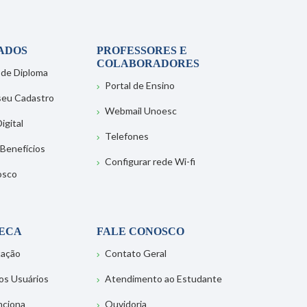
ADOS
PROFESSORES E
COLABORADORES
 de Diploma
Portal de Ensino
 seu Cadastro
Webmail Unoesc
igital
Telefones
 Benefícios
Configurar rede Wi-fi
osco
TECA
FALE CONOSCO
tação
Contato Geral
os Usuários
Atendimento ao Estudante
nciona
Ouvidoria