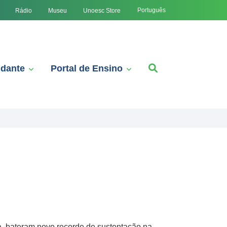
Português
Rádio
Museu
Unoesc Store
udante
Portal de Ensino
, bateram novo recorde de sustentação na