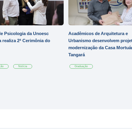
e Psicologia da Unoesc
Acadêmicos de Arquitetura e
 realiza 2ª Cerimônia do
Urbanismo desenvolvem projet
modernização da Casa Mortuár
Tangará
ção
Notícia
Graduação