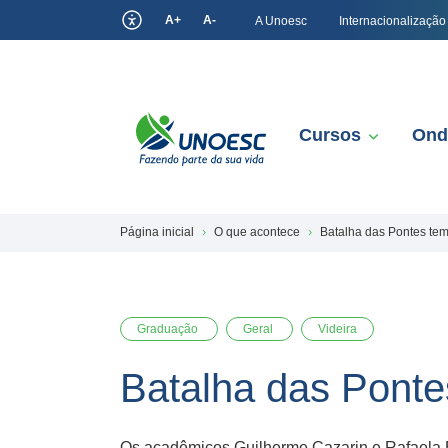
A+
A-
A Unoesc
Internacionalização
Cursos
Ond
Página inicial
O que acontece
Batalha das Pontes te
Graduação
Geral
Videira
Batalha das Ponte
Os acadêmicos Guilherme Cazarin e Rafaela B