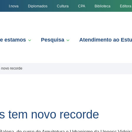
I.nova
Diplomados
Cultura
CPA
Biblioteca
Editora
e estamos
Pesquisa
Atendimento ao Est
m novo recorde
s tem novo recorde
alena, do curso de Arquitetura e Urbanismo da Unoesc Videira