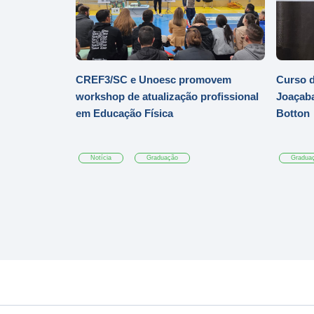
CREF3/SC e Unoesc promovem
Curso d
workshop de atualização profissional
Joaçaba
em Educação Física
Botton
Notícia
Graduação
Gradua