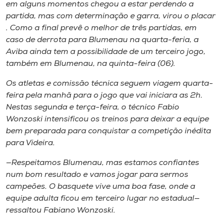
Museu
em alguns momentos chegou a estar perdendo a
partida, mas com determinação e garra, virou o placar
. Como a final prevê o melhor de três partidas, em
Unoesc
caso de derrota para Blumenau na quarta-feria, a
Store
Aviba ainda tem a possibilidade de um terceiro jogo,
também em Blumenau, na quinta-feira (06).
Os atletas e comissão técnica seguem viagem quarta-
Selecione
feira pela manhã para o jogo que vai iniciara as 2h.
o idioma
Nestas segunda e terça-feira, o técnico Fabio
Wonzoski intensificou os treinos para deixar a equipe
bem preparada para conquistar a competição inédita
para Videira.
A+
A-
—Respeitamos Blumenau, mas estamos confiantes
num bom resultado e vamos jogar para sermos
campeões. O basquete vive uma boa fase, onde a
equipe adulta ficou em terceiro lugar no estadual—
ressaltou Fabiano Wonzoski.