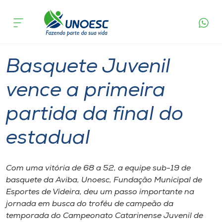
Página
O que
Basquete Juvenil vence a primeira partida
inicial
acontece
da final do estadual
Cursos
Graduação
Videira
Onde estamos
Basquete Juvenil
Pesquisa
vence a primeira
partida da final do
Atendimento ao Estudante
estadual
Portal de Ensino
Com uma vitória de 68 a 52, a equipe sub-19 de
A
basquete da Aviba, Unoesc, Fundação Municipal de
Unoesc
Esportes de Videira, deu um passo importante na
jornada em busca do troféu de campeão da
Internacionalização
temporada do Campeonato Catarinense Juvenil de