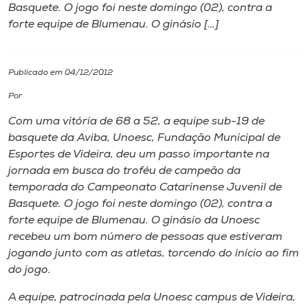
Basquete. O jogo foi neste domingo (02), contra a
forte equipe de Blumenau. O ginásio […]
I.nova
Diplomados
Publicado em 04/12/2012
Por
Cultura
Com uma vitória de 68 a 52, a equipe sub-19 de
basquete da Aviba, Unoesc, Fundação Municipal de
CPA
Esportes de Videira, deu um passo importante na
jornada em busca do troféu de campeão da
temporada do Campeonato Catarinense Juvenil de
Biblioteca
Basquete. O jogo foi neste domingo (02), contra a
forte equipe de Blumenau. O ginásio da Unoesc
Editora
recebeu um bom número de pessoas que estiveram
jogando junto com as atletas, torcendo do início ao fim
do jogo.
Rádio
A equipe, patrocinada pela Unoesc campus de Videira,