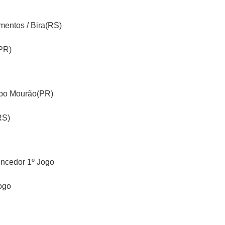
mentos / Bira(RS)
PR)
mpo Mourão(PR)
RS)
ncedor 1º Jogo
ogo