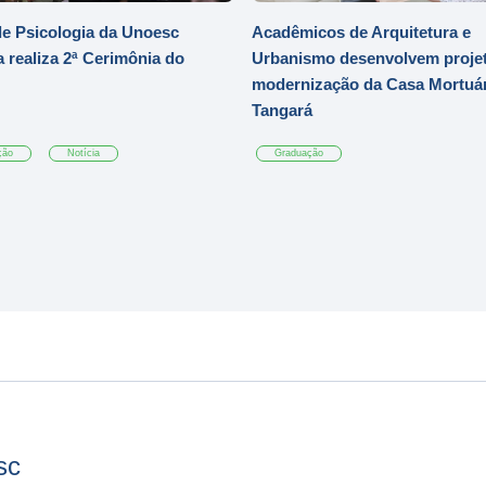
e Psicologia da Unoesc
Acadêmicos de Arquitetura e
 realiza 2ª Cerimônia do
Urbanismo desenvolvem projet
modernização da Casa Mortuár
Tangará
ção
Notícia
Graduação
sc