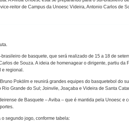
 vice-reitor de Campus da Unoesc Videira, Antonio Carlos de So
uta.
brasileiro de basquete, que será realizado de 15 a 18 de setem
Carlos de Souza. A ideia de homenagear o dirigente, partiu d
 e regional.
l Bruno Pokölm e reunirá grandes equipes do basquetebol do 
 Rio Grande do Sul; Joinvile, Joaçaba e Videira de Santa Catar
deirense de Basquete – Aviba – que é mantida pela Unoesc e c
portes.
á o segundo jogo, conforme tabela: