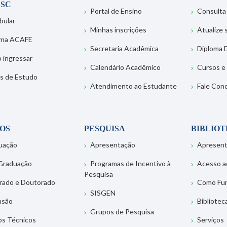
SC
Portal de Ensino
Consulta
bular
Minhas inscrições
Atualize
ema ACAFE
Secretaria Acadêmica
Diploma D
 ingressar
Calendário Acadêmico
Cursos e
s de Estudo
Atendimento ao Estudante
Fale Con
OS
PESQUISA
BIBLIO
uação
Apresentação
Apresen
Graduação
Programas de Incentivo à
Acesso a
Pesquisa
rado e Doutorado
Como Fu
SISGEN
nsão
Bibliotec
Grupos de Pesquisa
os Técnicos
Serviços