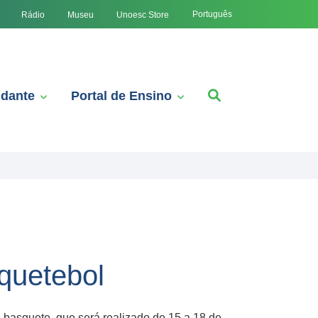
Português
Rádio
Museu
Unoesc Store
udante
Portal de Ensino
quetebol
 basquete, que será realizado de 15 a 18 de