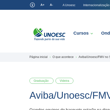
A+
A-
A Unoesc
Internacionalização
Cursos
Ond
Página inicial
O que acontece
Aviba/Unoesc/FMV no Su
Graduação
Videira
Aviba/Unoesc/FMV 
Grandes equipes do basquete estarão na dispu