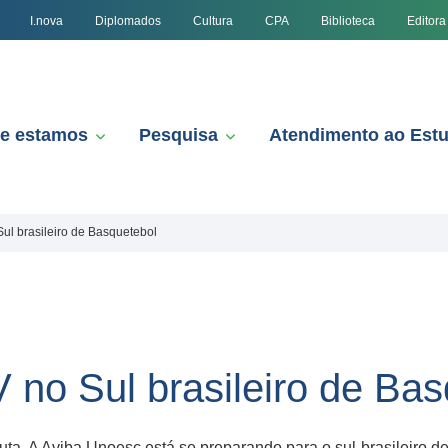
I.nova
Diplomados
Cultura
CPA
Biblioteca
Editora
e estamos
Pesquisa
Atendimento ao Est
l brasileiro de Basquetebol
no Sul brasileiro de Bas
ta. A Aviba Unoesc está se preparando para o sul-brasileiro de