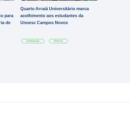
Quarto Arraiá Universitário marca
o para
acolhimento aos estudantes da
ia de
Unoesc Campos Novos
Graduação
Notícia