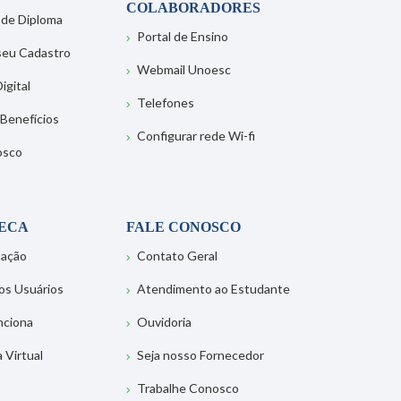
COLABORADORES
 de Diploma
Portal de Ensino
 seu Cadastro
Webmail Unoesc
igital
Telefones
 Benefícios
Configurar rede Wi-fi
osco
TECA
FALE CONOSCO
tação
Contato Geral
os Usuários
Atendimento ao Estudante
nciona
Ouvidoria
a Virtual
Seja nosso Fornecedor
Trabalhe Conosco