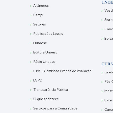
UNOE
A Unoesc
Vesti
Campi
Sist
Setores
Como
Publicações Legais
Bolsa
Funoesc
Editora Unoesc
Rádio Unoesc
CURS
CPA – Comissão Própria de Avaliação
Grad
LGPD
Pós-
Transparência Pública
Mest
O que acontece
Exte
Serviços para a Comunidade
Curs