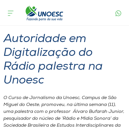
Página
O que
Autoridade em Digitalização do Rádio
inicial
acontece
palestra na Unoesc
Cursos
Graduação
São Miguel do Oeste
Onde estamos
Autoridade em
Pesquisa
Digitalização do
Rádio palestra na
Atendimento ao Estudante
Unoesc
Portal de Ensino
O Curso de Jornalismo da Unoesc, Campus de São
A
Miguel do Oeste, promoveu, na última semana (11),
Unoesc
uma palestra com o professor Álvaro Bufarah Junior,
pesquisador do núcleo de ‘Rádio e Mídia Sonora’ da
Internacionalização
Sociedade Brasileira de Estudos Interdisciplinares da