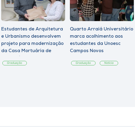
Estudantes de Arquitetura
Quarto Arraiá Universitário
e Urbanismo desenvolvem
marca acolhimento aos
projeto para modernização
estudantes da Unoesc
da Casa Mortuária de
Campos Novos
Tangará
Graduação
Graduação
Notícia