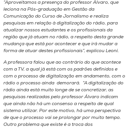
Museu
“Aproveitamos a presença do professor Álvaro, que
leciona na Pós-graduação em Gestão da
Comunicação do Curso de Jornalismo e realiza
Unoesc
pesquisas em relação à digitalização do rádio, para
Store
atualizar nossos estudantes e os profissionais da
região que já atuam no rádio, a respeito desta grande
mudança que está por acontecer e que irá mudar a
forma de atuar destes profissionais”, explicou Leoní.
Selecione
o idioma
A professora falou que ao contrário do que acontece
com a TV, a qual já está com os padrões definidos e
com o processo de digitalização em andamento, com o
rádio o processo ainda demorará. “A digitalização do
A+
rádio ainda está muito longe de se concretizar, as
A-
pesquisas realizadas pelo professor Álvaro indicam
que ainda não há um consenso a respeito de qual
sistema utilizar. Por este motivo, há uma perspectiva
de que o processo vai se prolongar por muito tempo.
Outro problema que existe é a troca dos