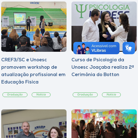
CREF3/SC e Unoesc
Curso de Psicologia da
promovem workshop de
Unoesc Joaçaba realiza 2ª
atualização profissional em
Cerimônia do Botton
Educação Física
Graduação
Notícia
Graduação
Notícia