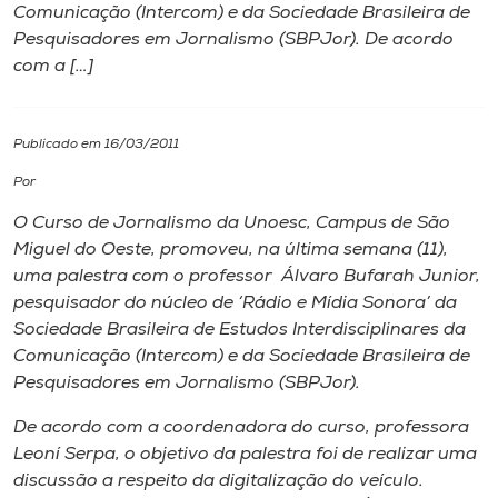
Comunicação (Intercom) e da Sociedade Brasileira de
Pesquisadores em Jornalismo (SBPJor). De acordo
I.nova
com a […]
Diplomados
Publicado em 16/03/2011
Cultura
Por
O Curso de Jornalismo da Unoesc, Campus de São
CPA
Miguel do Oeste, promoveu, na última semana (11),
uma palestra com o professor Álvaro Bufarah Junior,
pesquisador do núcleo de ‘Rádio e Mídia Sonora’ da
Biblioteca
Sociedade Brasileira de Estudos Interdisciplinares da
Comunicação (Intercom) e da Sociedade Brasileira de
Editora
Pesquisadores em Jornalismo (SBPJor).
De acordo com a coordenadora do curso, professora
Rádio
Leoní Serpa, o objetivo da palestra foi de realizar uma
discussão a respeito da digitalização do veículo.