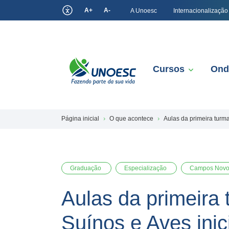
A+
A-
A Unoesc
Internacionalização
Cursos
Ond
Página inicial
O que acontece
Aulas da primeira tur
Graduação
Especialização
Campos Novo
Aulas da primeira
Suínos e Aves in