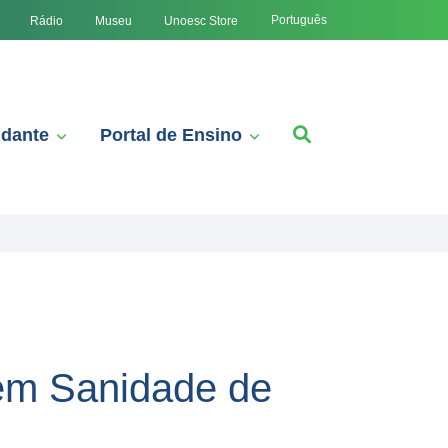
Português
Rádio
Museu
Unoesc Store
udante
Portal de Ensino
 em Sanidade de