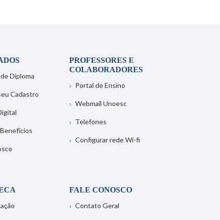
ADOS
PROFESSORES E
COLABORADORES
 de Diploma
Portal de Ensino
 seu Cadastro
Webmail Unoesc
igital
Telefones
 Benefícios
Configurar rede Wi-fi
osco
TECA
FALE CONOSCO
tação
Contato Geral