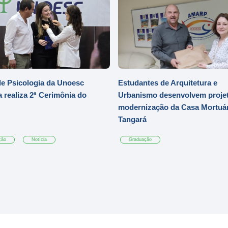
e Psicologia da Unoesc
Estudantes de Arquitetura e
 realiza 2ª Cerimônia do
Urbanismo desenvolvem projet
modernização da Casa Mortuár
Tangará
ção
Notícia
Graduação