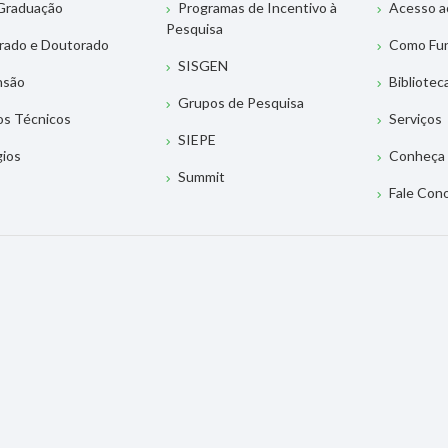
Graduação
Programas de Incentivo à
Acesso a
Pesquisa
rado e Doutorado
Como Fu
SISGEN
nsão
Bibliotec
Grupos de Pesquisa
os Técnicos
Serviços
SIEPE
gios
Conheça 
Summit
Fale Con