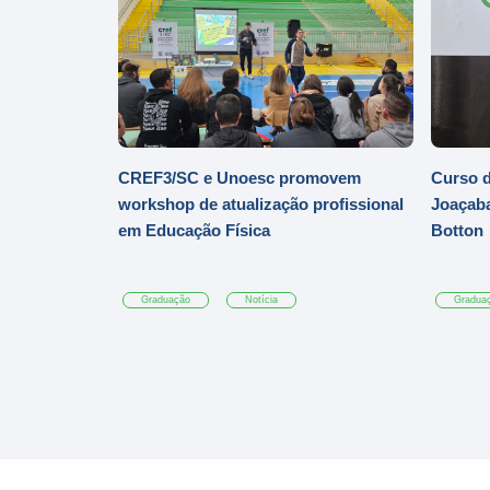
CREF3/SC e Unoesc promovem
Curso d
workshop de atualização profissional
Joaçaba
em Educação Física
Botton
Graduação
Notícia
Gradua