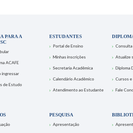
A PARA A
ESTUDANTES
DIPLOM
SC
Portal de Ensino
Consulta
bular
Minhas inscrições
Atualize
ema ACAFE
Secretaria Acadêmica
Diploma D
 ingressar
Calendário Acadêmico
Cursos e
s de Estudo
Atendimento ao Estudante
Fale Con
OS
PESQUISA
BIBLIO
uação
Apresentação
Apresen