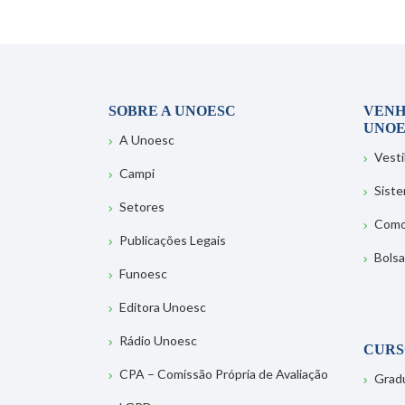
SOBRE A UNOESC
VENH
UNOE
A Unoesc
Vesti
Campi
Sist
Setores
Como
Publicações Legais
Bolsa
Funoesc
Editora Unoesc
Rádio Unoesc
CURS
CPA – Comissão Própria de Avaliação
Grad