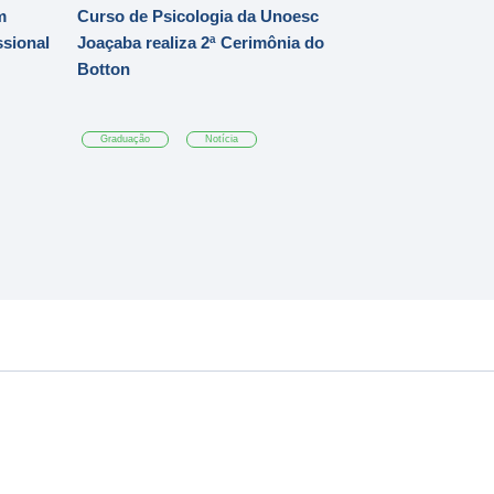
m
Curso de Psicologia da Unoesc
ssional
Joaçaba realiza 2ª Cerimônia do
Botton
Graduação
Notícia