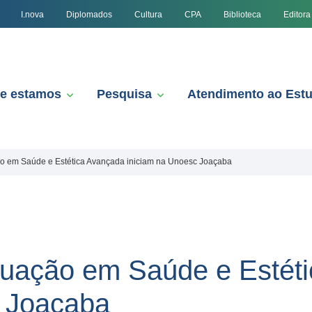
I.nova
Diplomados
Cultura
CPA
Biblioteca
Editora
e estamos
Pesquisa
Atendimento ao Est
o em Saúde e Estética Avançada iniciam na Unoesc Joaçaba
duação em Saúde e Estét
c Joaçaba