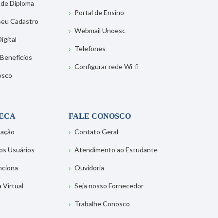
 de Diploma
Portal de Ensino
 seu Cadastro
Webmail Unoesc
igital
Telefones
 Benefícios
Configurar rede Wi-fi
osco
TECA
FALE CONOSCO
tação
Contato Geral
os Usuários
Atendimento ao Estudante
nciona
Ouvidoria
a Virtual
Seja nosso Fornecedor
Trabalhe Conosco