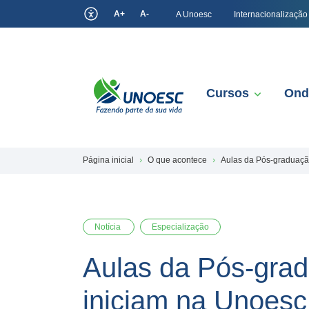
A+
A-
A Unoesc
Internacionalização
Cursos
Ond
Página inicial
O que acontece
Aulas da Pós-graduaçã
Notícia
Especialização
Aulas da Pós-gra
iniciam na Unoes