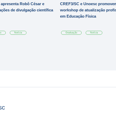
 apresenta Robô César e
CREF3/SC e Unoesc promove
ações de divulgação científica
workshop de atualização profi
em Educação Física
ão
Notícia
Graduação
Notícia
sc