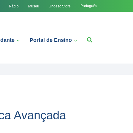
Português
Rádio
Museu
Unoesc Store
udante
Portal de Ensino
ica Avançada