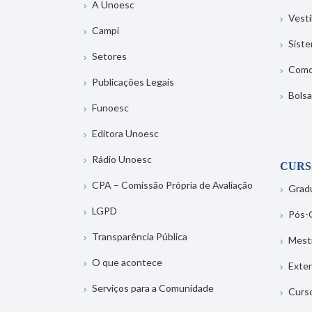
A Unoesc
Vesti
Campi
Sist
Setores
Como
Publicações Legais
Bolsa
Funoesc
Editora Unoesc
Rádio Unoesc
CURS
CPA – Comissão Própria de Avaliação
Grad
LGPD
Pós-
Transparência Pública
Mest
O que acontece
Exte
Serviços para a Comunidade
Curs