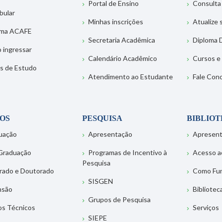
Portal de Ensino
Consulta
bular
Minhas inscrições
Atualize
ema ACAFE
Secretaria Acadêmica
Diploma D
 ingressar
Calendário Acadêmico
Cursos e
s de Estudo
Atendimento ao Estudante
Fale Con
OS
PESQUISA
BIBLIO
uação
Apresentação
Apresen
Graduação
Programas de Incentivo à
Acesso a
Pesquisa
rado e Doutorado
Como Fu
SISGEN
nsão
Bibliotec
Grupos de Pesquisa
os Técnicos
Serviços
SIEPE