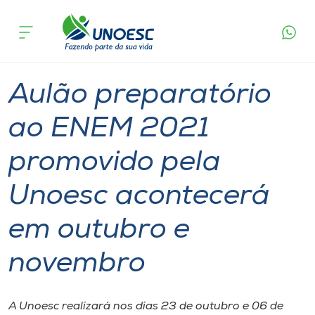
Página
O que
Aulão preparatório ao ENEM 2021 promovido
inicial
acontece
pela Unoesc acontecerá em outubro e novembro
Cursos
Aulas
Graduação
Chapecó
Onde estamos
Aulão preparatório
Pesquisa
ao ENEM 2021
promovido pela
Atendimento ao Estudante
Unoesc acontecerá
Portal de Ensino
em outubro e
A
novembro
Unoesc
Internacionalização
A Unoesc realizará nos dias 23 de outubro e 06 de