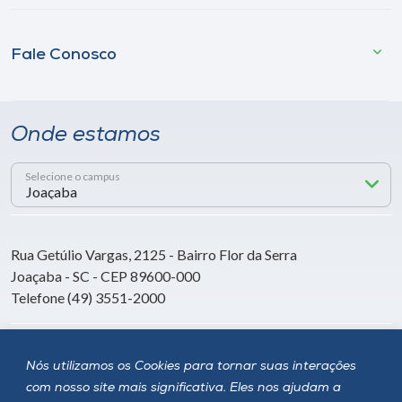
Fale Conosco
Onde estamos
Selecione o campus
Rua Getúlio Vargas, 2125 - Bairro Flor da Serra
Joaçaba - SC - CEP 89600-000
Telefone (49) 3551-2000
Siga a Unoesc
Nós utilizamos os Cookies para tornar suas interações
com nosso site mais significativa. Eles nos ajudam a