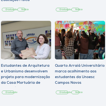
Educação Física
Graduação
Notícia
Graduação
Notícia
Estudantes de Arquitetura
Quarto Arraiá Universitário
e Urbanismo desenvolvem
marca acolhimento aos
projeto para modernização
estudantes da Unoesc
da Casa Mortuária de
Campos Novos
Tangará
Graduação
Graduação
Notícia