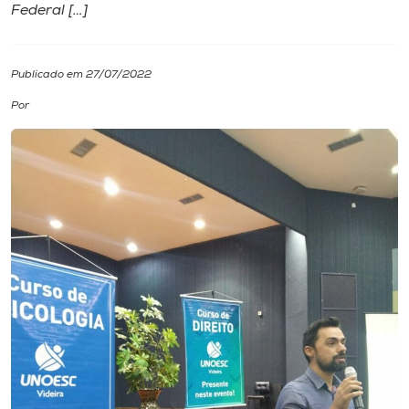
Federal […]
I.nova
Publicado em 27/07/2022
Diplomados
Por
Cultura
CPA
Biblioteca
Editora
Rádio