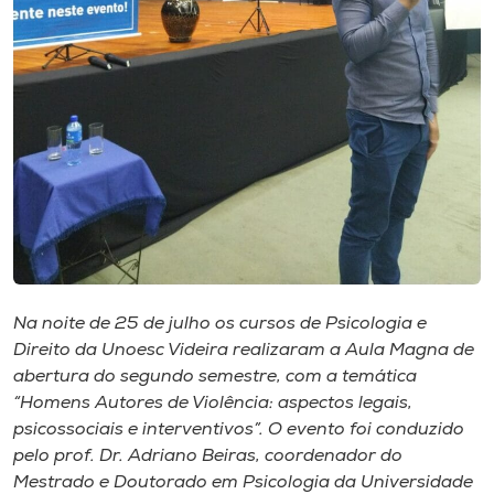
Museu
Unoesc
Store
Selecione
o idioma
Na noite de 25 de julho os cursos de Psicologia e
A+
Direito da Unoesc Videira realizaram a Aula Magna de
A-
abertura do segundo semestre, com a temática
“Homens Autores de Violência: aspectos legais,
psicossociais e interventivos”. O evento foi conduzido
pelo prof. Dr. Adriano Beiras, coordenador do
Mestrado e Doutorado em Psicologia da Universidade