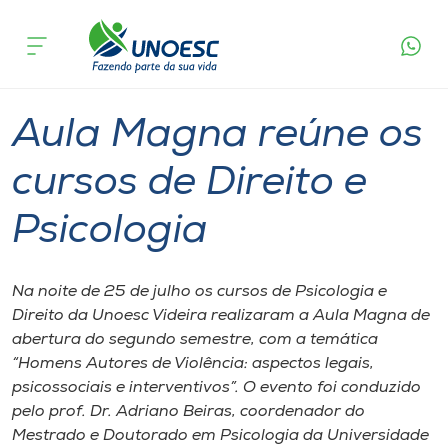
Página
O que
Aula Magna reúne os cursos de Direito e
inicial
acontece
Psicologia
Cursos
Graduação
Palestra
Videira
Onde estamos
Aula Magna reúne os
Pesquisa
cursos de Direito e
Psicologia
Atendimento ao Estudante
Portal de Ensino
Na noite de 25 de julho os cursos de Psicologia e
Direito da Unoesc Videira realizaram a Aula Magna de
abertura do segundo semestre, com a temática
A
“Homens Autores de Violência: aspectos legais,
Unoesc
psicossociais e interventivos”. O evento foi conduzido
pelo prof. Dr. Adriano Beiras, coordenador do
Internacionalização
Mestrado e Doutorado em Psicologia da Universidade