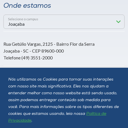
Onde estamos
Selecione o campus
Rua Getúlio Vargas, 2125 - Bairro Flor da Serra
Joaçaba - SC - CEP 89600-000
Telefone (49) 3551-2000
Siga a Unoesc
Nós utilizamos os Cookies para tornar suas interações
com nosso site mais significativa. Eles nos ajudam a
entender melhor como nosso website está sendo usado,
assim podemos entregar conteúdo sob medida para
você. Para mais informações sobre os tipos diferentes de
cookies que estamos usando, leia nossa
Política de
Privacidade
.