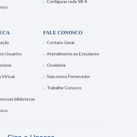
Configurar rede Wi-fi
osco
TECA
FALE CONOSCO
tação
Contato Geral
os Usuários
Atendimento ao Estudante
nciona
Ouvidoria
a Virtual
Seja nosso Fornecedor
Trabalhe Conosco
nossas bibliotecas
osco