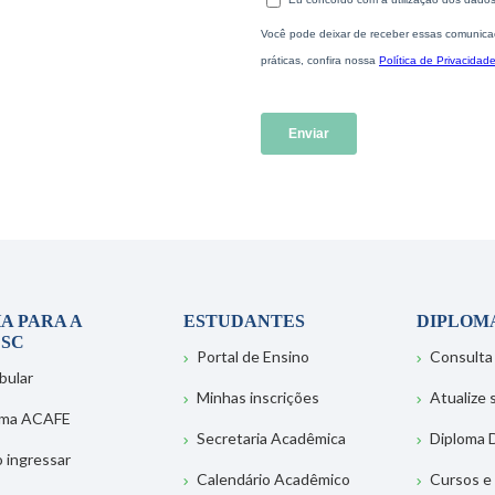
A PARA A
ESTUDANTES
DIPLOM
SC
Portal de Ensino
Consulta
bular
Minhas inscrições
Atualize
ema ACAFE
Secretaria Acadêmica
Diploma D
 ingressar
Calendário Acadêmico
Cursos e