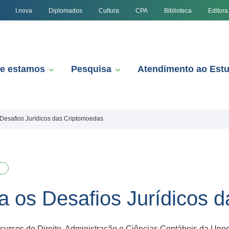
I.nova
Diplomados
Cultura
CPA
Biblioteca
Editora
e estamos
Pesquisa
Atendimento ao Est
Desafios Jurídicos das Criptomoedas
 os Desafios Jurídicos 
s cursos de Direito, Administração e Ciências Contábeis da Un