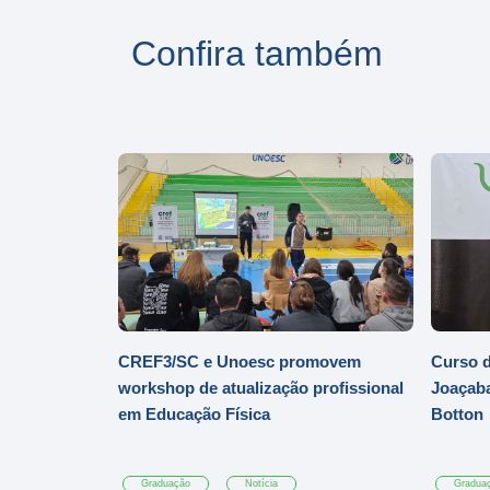
Confira também
CREF3/SC e Unoesc promovem
Curso d
workshop de atualização profissional
Joaçaba
em Educação Física
Botton
Graduação
Notícia
Gradua