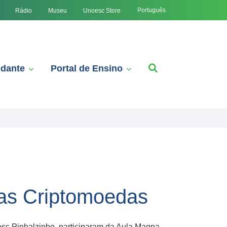
Português
Rádio
Museu
Unoesc Store
udante
Portal de Ensino
das Criptomoedas
oesc Pinhalzinho, participaram da Aula Magna