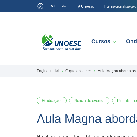
A+
A-
A Unoesc
Internacionalização
Cursos
Ond
Página inicial
O que acontece
Aula Magna aborda os 
Graduação
Notícia de evento
Pinhalzinho
Aula Magna aborda
Na última quarta-feira, 09, os acadêmicos do