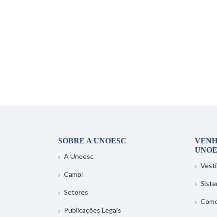
SOBRE A UNOESC
VENH
UNOE
A Unoesc
Vesti
Campi
Sist
Setores
Como
Publicações Legais