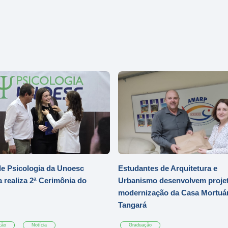
e Psicologia da Unoesc
Estudantes de Arquitetura e
 realiza 2ª Cerimônia do
Urbanismo desenvolvem projet
modernização da Casa Mortuár
Tangará
ção
Notícia
Graduação