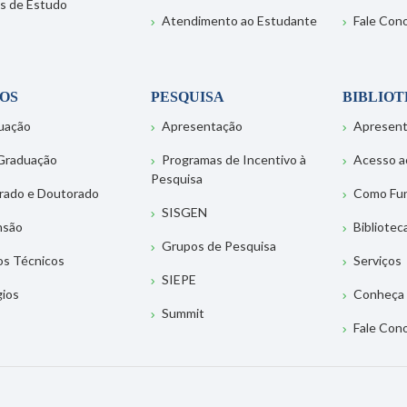
s de Estudo
Atendimento ao Estudante
Fale Con
OS
PESQUISA
BIBLIO
uação
Apresentação
Apresen
Graduação
Programas de Incentivo à
Acesso a
Pesquisa
rado e Doutorado
Como Fu
SISGEN
nsão
Bibliotec
Grupos de Pesquisa
os Técnicos
Serviços
SIEPE
gios
Conheça 
Summit
Fale Con