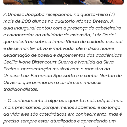
Museu
A Unoesc Joaçaba recepcionou na quarta-feira (7),
Unoesc
mais de 200 alunos no auditório Afonso Dresch. A
Store
aula inaugural contou com a presença do cabeleireiro
e colaborador da atividade de extensão, Luiz Dorini,
que palestrou sobre a importância do cuidado pessoal
e de se manter ativo e motivado, além disso houve
Selecione
declamação de poesia e depoimentos das acadêmicas
o idioma
Cecília Ivone Bittencourt Guerra e Ivanilda da Silva
Freitas, apresentação musical com o maestro da
Unoesc Luiz Fernando Spessatto e o cantor Norton de
Oliveira, que animaram a tarde com músicas
A+
tradicionalistas.
A-
— O conhecimento é algo que quanto mais adquirimos,
mais precisamos, porque menos sabemos, e ao longo
da vida eles são catedráticos em conhecimento, mas é
preciso sempre estar atualizados e aprendendo um