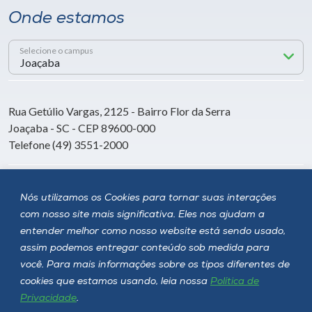
Onde estamos
Selecione o campus
Rua Getúlio Vargas, 2125 - Bairro Flor da Serra
Joaçaba - SC - CEP 89600-000
Telefone (49) 3551-2000
Siga a Unoesc
Nós utilizamos os Cookies para tornar suas interações
com nosso site mais significativa. Eles nos ajudam a
entender melhor como nosso website está sendo usado,
assim podemos entregar conteúdo sob medida para
você. Para mais informações sobre os tipos diferentes de
cookies que estamos usando, leia nossa
Política de
Privacidade
.