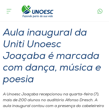
Página
O que
Aula inaugural da Uniti Unoesc Joaçaba é
inicial
acontece
marcada com dança, música e poesia
Cursos
Graduação
Extensão
Joaçaba
Onde estamos
Aula inaugural da
Pesquisa
Uniti Unoesc
Joaçaba é marcada
Atendimento ao Estudante
com dança, música e
Portal de Ensino
poesia
A
Unoesc
A Unoesc Joaçaba recepcionou na quarta-feira (7),
mais de 200 alunos no auditório Afonso Dresch. A
Internacionalização
aula inaugural contou com a presença do cabeleireiro