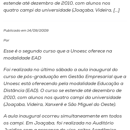
estende até dezembro de 2010, com alunos nos
quatro campi da universidade (Joaçaba, Videira, […]
I.nova
Diplomados
Publicado em 14/09/2009
Por
Cultura
Esse é o segundo curso que a Unoesc oferece na
modalidade EAD
CPA
Foi realizada no último sábado a aula inaugural do
curso de pós-graduação em Gestão Empresarial que a
Biblioteca
Unoesc está oferecendo pela modalidade Educação a
Distância (EAD). O curso se estende até dezembro de
2010, com alunos nos quatro
campi
da universidade
Editora
(Joaçaba, Videira, Xanxerê e São Miguel do Oeste).
Rádio
A aula inaugural ocorreu simultaneamente em todos
os
campi
. Em Joaçaba, foi realizada no Auditório