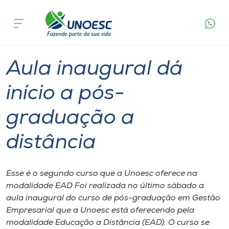
Página
O que
Aula inaugural dá início a pós-graduação
inicial
acontece
a distância
Cursos
Graduação
Joaçaba
Onde estamos
Aula inaugural dá
Pesquisa
início a pós-
graduação a
Atendimento ao Estudante
distância
Portal de Ensino
Esse é o segundo curso que a Unoesc oferece na
A
modalidade EAD Foi realizada no último sábado a
Unoesc
aula inaugural do curso de pós-graduação em Gestão
Empresarial que a Unoesc está oferecendo pela
Internacionalização
modalidade Educação a Distância (EAD). O curso se