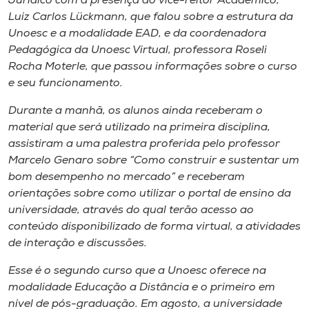
Jurídico com a presença do vice-reitor Acadêmico,
Museu
Luiz Carlos Lückmann, que falou sobre a estrutura da
Unoesc e a modalidade EAD, e da coordenadora
Unoesc
Pedagógica da Unoesc Virtual, professora Roseli
Store
Rocha Moterle, que passou informações sobre o curso
e seu funcionamento.
Durante a manhã, os alunos ainda receberam o
material que será utilizado na primeira disciplina,
Selecione
o idioma
assistiram a uma palestra proferida pelo professor
Marcelo Genaro sobre “Como construir e sustentar um
bom desempenho no mercado” e receberam
orientações sobre como utilizar o portal de ensino da
A+
universidade, através do qual terão acesso ao
A-
conteúdo disponibilizado de forma virtual, a atividades
de interação e discussões.
Esse é o segundo curso que a Unoesc oferece na
modalidade Educação a Distância e o primeiro em
nível de pós-graduação. Em agosto, a universidade