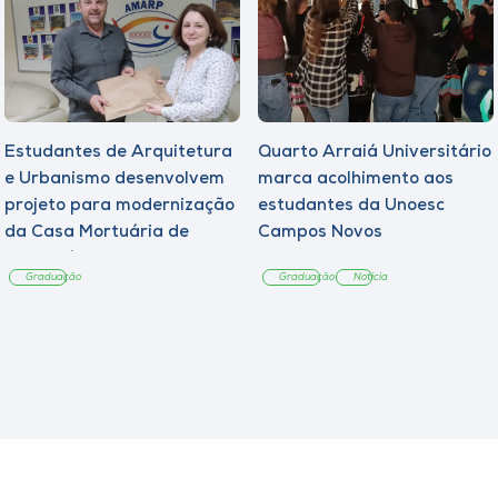
Estudantes de Arquitetura
Quarto Arraiá Universitário
e Urbanismo desenvolvem
marca acolhimento aos
projeto para modernização
estudantes da Unoesc
da Casa Mortuária de
Campos Novos
Tangará
Graduação
Graduação
Notícia