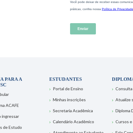
A PARA A
ESTUDANTES
DIPLOM
SC
Portal de Ensino
Consulta
bular
Minhas inscrições
Atualize
ema ACAFE
Secretaria Acadêmica
Diploma D
 ingressar
Calendário Acadêmico
Cursos e
s de Estudo
Atendimento ao Estudante
Fale Con