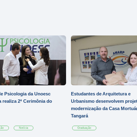
e Psicologia da Unoesc
Estudantes de Arquitetura e
 realiza 2ª Cerimônia do
Urbanismo desenvolvem projet
modernização da Casa Mortuár
Tangará
ção
Notícia
Graduação