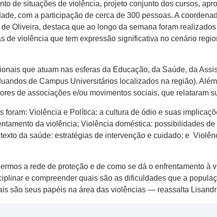
ento de situações de violência, projeto conjunto dos cursos, 
idade, com a participação de cerca de 300 pessoas. A coorden
 de Oliveira, destaca que ao longo da semana foram realizados
 de violência que tem expressão significativa no cenário region
sionais que atuam nas esferas da Educação, da Saúde, da Assi
uandos de Campus Universitários localizados na região). Alé
res de associações e/ou movimentos sociais, que relataram sua
 foram: Violência e Política: a cultura de ódio e suas implicaçõ
ntamento da violência; Violência doméstica: possibilidades de 
exto da saúde: estratégias de intervenção e cuidado; e Violênc
ermos a rede de proteção e de como se dá o enfrentamento à v
sciplinar e compreender quais são as dificuldades que a popula
quais são seus papéis na área das violências — reassalta Lisandr