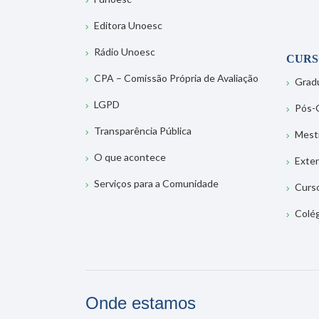
Editora Unoesc
Rádio Unoesc
CURS
CPA – Comissão Própria de Avaliação
Grad
LGPD
Pós-
Transparência Pública
Mest
O que acontece
Exte
Serviços para a Comunidade
Curs
Colé
Onde estamos