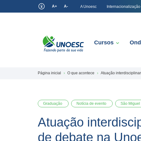
A+
A-
A Unoesc
Internacionalização
Cursos
Ond
Página inicial
O que acontece
Atuação interdisciplin
Graduação
Notícia de evento
São Miguel
Atuação interdisci
de debate na Uno