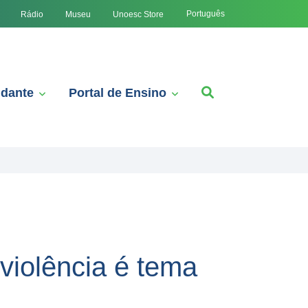
Português
Rádio
Museu
Unoesc Store
udante
Portal de Ensino
 violência é tema