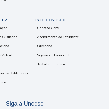
TECA
FALE CONOSCO
tação
Contato Geral
os Usuários
Atendimento ao Estudante
nciona
Ouvidoria
a Virtual
Seja nosso Fornecedor
Trabalhe Conosco
nossas bibliotecas
osco
Siga a Unoesc