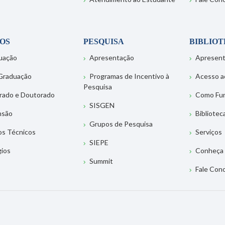
OS
PESQUISA
BIBLIO
uação
Apresentação
Apresen
Graduação
Programas de Incentivo à
Acesso a
Pesquisa
rado e Doutorado
Como Fu
SISGEN
nsão
Bibliotec
Grupos de Pesquisa
os Técnicos
Serviços
SIEPE
gios
Conheça 
Summit
Fale Con