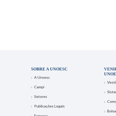
SOBRE A UNOESC
VENH
UNOE
A Unoesc
Vesti
Campi
Sist
Setores
Como
Publicações Legais
Bolsa
Funoesc