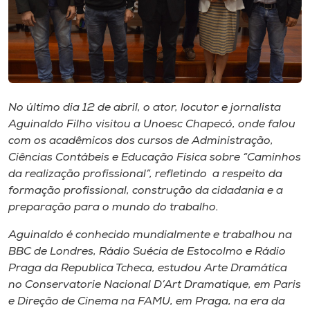
Museu
Unoesc
Store
No último dia 12 de abril, o ator, locutor e jornalista
Aguinaldo Filho visitou a Unoesc Chapecó, onde falou
Selecione
com os acadêmicos dos cursos de Administração,
o idioma
Ciências Contábeis e Educação Física sobre “Caminhos
da realização profissional”, refletindo a respeito da
formação profissional, construção da cidadania e a
A+
preparação para o mundo do trabalho.
A-
Aguinaldo é conhecido mundialmente e trabalhou na
BBC de Londres, Rádio Suécia de Estocolmo e Rádio
Praga da Republica Tcheca, estudou Arte Dramática
no Conservatorie Nacional D’Art Dramatique, em Paris
e Direção de Cinema na FAMU, em Praga, na era da