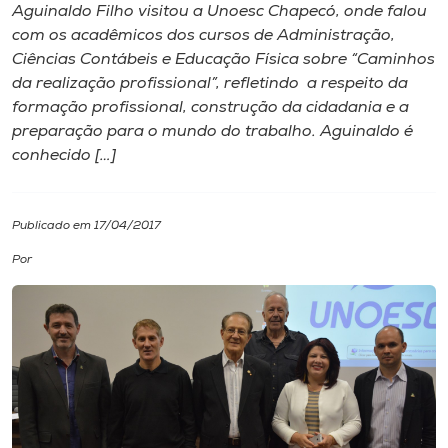
Aguinaldo Filho visitou a Unoesc Chapecó, onde falou
com os acadêmicos dos cursos de Administração,
I.nova
Ciências Contábeis e Educação Física sobre “Caminhos
da realização profissional”, refletindo a respeito da
Diplomados
formação profissional, construção da cidadania e a
preparação para o mundo do trabalho. Aguinaldo é
conhecido […]
Cultura
CPA
Publicado em 17/04/2017
Por
Biblioteca
Editora
Rádio