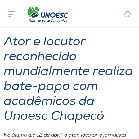
Página
O que
Ator e locutor reconhecido mundialmente realiza
inicial
acontece
bate-papo com acadêmicos da Unoesc Chapecó
Cursos
Graduação
Palestra
Chapecó
Onde estamos
Ator e locutor
Pesquisa
reconhecido
mundialmente realiza
Atendimento ao Estudante
bate-papo com
Portal de Ensino
acadêmicos da
A
Unoesc Chapecó
Unoesc
Internacionalização
No último dia 12 de abril, o ator, locutor e jornalista