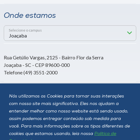
Onde estamos
Selecione o campus
Rua Getúlio Vargas, 2125 - Bairro Flor da Serra
Joaçaba - SC - CEP 89600-000
Telefone (49) 3551-2000
Siga a Unoesc
Nós utilizamos os Cookies para tornar suas interações
com nosso site mais significativa. Eles nos ajudam a
entender melhor como nosso website está sendo usado,
assim podemos entregar conteúdo sob medida para
você. Para mais informações sobre os tipos diferentes de
cookies que estamos usando, leia nossa
Política de