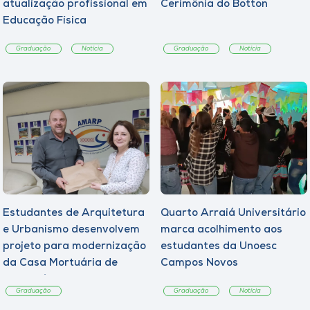
atualização profissional em
Cerimônia do Botton
Educação Física
Graduação
Notícia
Graduação
Notícia
Estudantes de Arquitetura
Quarto Arraiá Universitário
e Urbanismo desenvolvem
marca acolhimento aos
projeto para modernização
estudantes da Unoesc
da Casa Mortuária de
Campos Novos
Tangará
Graduação
Graduação
Notícia