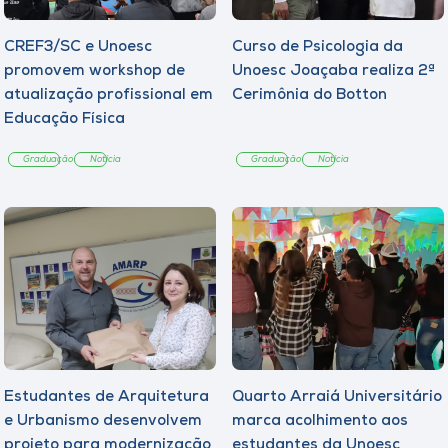
CREF3/SC e Unoesc
Curso de Psicologia da
promovem workshop de
Unoesc Joaçaba realiza 2ª
atualização profissional em
Cerimônia do Botton
Educação Física
Graduação
Notícia
Graduação
Notícia
Estudantes de Arquitetura
Quarto Arraiá Universitário
e Urbanismo desenvolvem
marca acolhimento aos
projeto para modernização
estudantes da Unoesc