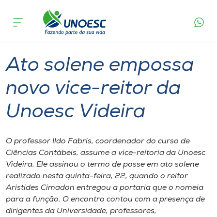
Página
O que
Ato solene empossa novo vice-reitor da
inicial
acontece
Unoesc Videira
Cursos
Graduação
Reitoria
Videira
Onde estamos
Ato solene empossa
Pesquisa
novo vice-reitor da
Unoesc Videira
Atendimento ao Estudante
Portal de Ensino
O professor Ildo Fabris​,​ coordenador do curso de
Ciências Contábeis​,​ assume a vice-reitoria da Unoesc
Videira. Ele assinou o termo de posse em ato solene
A
realizado nesta quinta-feira​,​ 22​,​ quando o ​r​eitor
Unoesc
Aristides Cimadon entregou a portaria que o nomeia
para a função.​ ​O encontro contou com a presença de
Internacionalização
dirigentes da Universidade, professores,