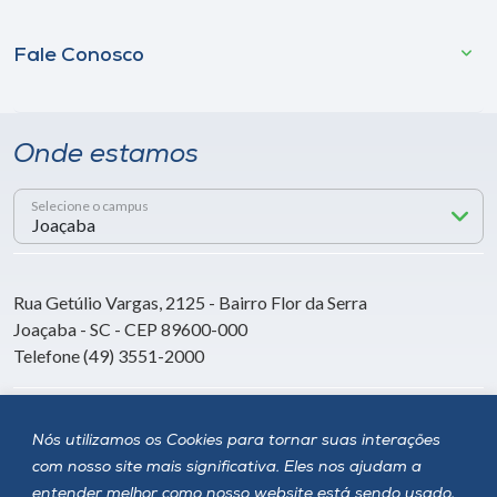
Fale Conosco
Onde estamos
Selecione o campus
Rua Getúlio Vargas, 2125 - Bairro Flor da Serra
Joaçaba - SC - CEP 89600-000
Telefone (49) 3551-2000
Siga a Unoesc
Nós utilizamos os Cookies para tornar suas interações
com nosso site mais significativa. Eles nos ajudam a
entender melhor como nosso website está sendo usado,