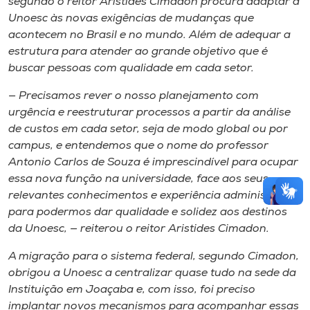
segundo o reitor Aristides Cimadon procura adaptar a
Unoesc ​à​s novas exigências de mudanças que
acontece​m​ no Brasil e no mundo. ​Além de​ adequar a
estrutura para atender ao grande objetivo que é
buscar pessoas com qualidade em cada setor.
— Precisamos rever o nosso planejamento com
urgência e reestruturar processos a partir da análise
de custos em cada setor, seja de modo global ou por
campus, e entendemos que o nome do professor
Antonio Carlos de Souza é imprescindível para ocupar
essa nova função na universidade, face ​aos​ seus
relevantes conhecimentos e experiência administrativa
para podermos dar qualidade e solidez aos destinos
da Unoesc, — reiterou o reitor Aristides Cimadon.
A migração para o sistema federal, segundo Cimadon,
obrigou a Unoesc a centralizar quase tudo na sede da
Instituição em Joaçaba e​,​ com isso​,​ foi preciso
implantar novos mecanismos para acompanhar essas