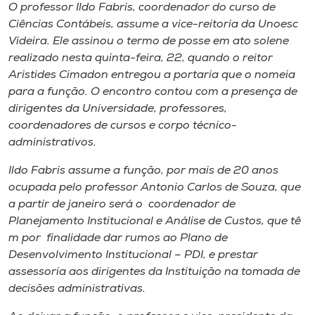
Museu
O professor Ildo Fabris​,​ coordenador do curso de
Ciências Contábeis​,​ assume a vice-reitoria da Unoesc
Videira. Ele assinou o termo de posse em ato solene
Unoesc
realizado nesta quinta-feira​,​ 22​,​ quando o ​r​eitor
Store
Aristides Cimadon entregou a portaria que o nomeia
para a função.​ ​O encontro contou com a presença de
dirigentes da Universidade, professores,
coordenadores de cursos e ​corpo técnico​-
Selecione
administrativos.
o idioma
Ildo Fabris assume a função​,​ por mais de 20 anos
ocupada pelo professor Antonio Carlos de Souza​,​ que
a partir de janeiro será o coordenador de
A+
Planejamento​ Institucional e Análise de Custos, que t​ê​
A-
m por finalidade dar rumos ao Plano de
Desenvolvimento Institucional – PDI, e prestar
assessoria aos dirigentes da Instituição na tomada de
decisões administrativas.