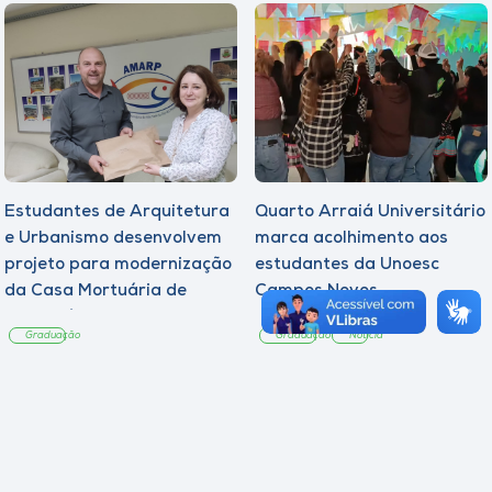
Estudantes de Arquitetura
Quarto Arraiá Universitário
e Urbanismo desenvolvem
marca acolhimento aos
projeto para modernização
estudantes da Unoesc
da Casa Mortuária de
Campos Novos
Tangará
Graduação
Graduação
Notícia