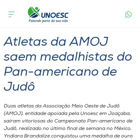
Página
O que
Atletas da AMOJ saem medalhistas do Pan-
inicial
acontece
americano de Judô
Cursos
Graduação
Onde estamos
Atletas da AMOJ
Pesquisa
saem medalhistas do
Pan-americano de
Atendimento ao Estudante
Judô
Portal de Ensino
Duas atletas da Associação Meio Oeste de Judô
A
(AMOJ), entidade apoiada pela Unoesc em Joaçaba,
Unoesc
saíram vitoriosas do Campeonato Pan-americano de
Judô, realizado no último final de semana no México.
Internacionalização
Yndiara Brandalize conquistou uma medalha de ouro