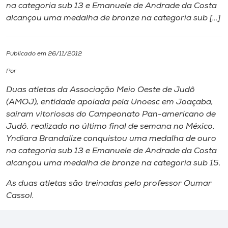
na categoria sub 13 e Emanuele de Andrade da Costa
alcançou uma medalha de bronze na categoria sub […]
I.nova
Diplomados
Publicado em 26/11/2012
Por
Cultura
Duas atletas da Associação Meio Oeste de Judô
(AMOJ), entidade apoiada pela Unoesc em Joaçaba,
CPA
saíram vitoriosas do Campeonato Pan-americano de
Judô, realizado no último final de semana no México.
Yndiara Brandalize conquistou uma medalha de ouro
Biblioteca
na categoria sub 13 e Emanuele de Andrade da Costa
alcançou uma medalha de bronze na categoria sub 15.
Editora
As duas atletas são treinadas pelo professor Oumar
Cassol.
Rádio