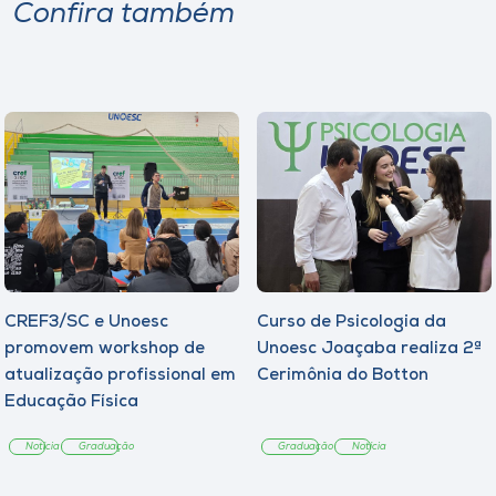
Museu
Confira também
Unoesc
Store
Selecione
o idioma
CREF3/SC e Unoesc
Curso de Psicologia da
A+
promovem workshop de
Unoesc Joaçaba realiza 2ª
A-
atualização profissional em
Cerimônia do Botton
Educação Física
Notícia
Graduação
Graduação
Notícia