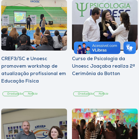
CREF3/SC e Unoesc
Curso de Psicologia da
promovem workshop de
Unoesc Joaçaba realiza 2ª
atualização profissional em
Cerimônia do Botton
Educação Física
Graduação
Notícia
Graduação
Notícia