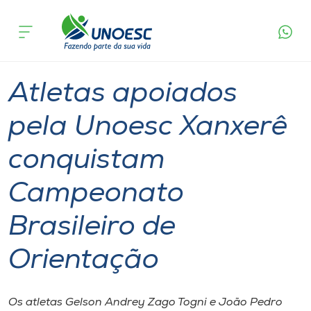
Página
O que
Atletas apoiados pela Unoesc Xanxerê
inicial
acontece
conquistam Campeonato Brasileiro de
Cursos
Orientação
Graduação
Esporte
Xanxerê
Onde estamos
Atletas apoiados
Pesquisa
pela Unoesc Xanxerê
conquistam
Atendimento ao Estudante
Campeonato
Portal de Ensino
Brasileiro de
A
Orientação
Unoesc
Internacionalização
Os atletas Gelson Andrey Zago Togni e João Pedro