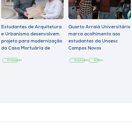
Estudantes de Arquitetura
Quarto Arraiá Universitário
e Urbanismo desenvolvem
marca acolhimento aos
projeto para modernização
estudantes da Unoesc
da Casa Mortuária de
Campos Novos
Tangará
Graduação
Graduação
Notícia