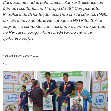
Cardoso, apoiados pela Unoesc Xanxerê, alcançaram
ótimos resultados na 1ª etapa do 19º Campeonato
I.nova
Brasileiro de Orientação, ocorrida em Tiradentes (MG),
de seis a nove de abril. Na categoria H21Elite, Gelson
Diplomados
sagrou-se campeão, considerando a soma de pontos
do Percurso Longo Floresta (distância de nove
quilômetros, […]
Cultura
CPA
Publicado em 19/04/2017
Por
Biblioteca
Editora
Rádio