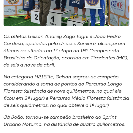
Museu
Unoesc
Store
Os atletas Gelson Andrey Zago Togni e João Pedro
Cardoso, apoiados pela Unoesc Xanxerê, alcançaram
ótimos resultados na 1ª etapa do 19º Campeonato
Selecione
Brasileiro de Orientação, ocorrida em Tiradentes (MG),
o idioma
de seis a nove de abril.
Na categoria H21Elite, Gelson sagrou-se campeão,
considerando a soma de pontos do Percurso Longo
A+
Floresta (distância de nove quilômetros, no qual ele
A-
ficou em 3º lugar) e Percurso Médio Floresta (distância
de seis quilômetros, no qual obteve o 1º lugar).
Já João, tornou-se campeão brasileiro do Sprint
Urbano Noturno, na distância de quatro quilômetros.