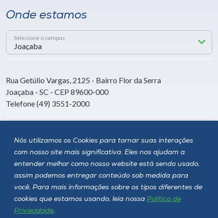
Onde estamos
Selecione o campus
Rua Getúlio Vargas, 2125 - Bairro Flor da Serra
Joaçaba - SC - CEP 89600-000
Telefone (49) 3551-2000
Siga a Unoesc
Nós utilizamos os Cookies para tornar suas interações
com nosso site mais significativa. Eles nos ajudam a
entender melhor como nosso website está sendo usado,
assim podemos entregar conteúdo sob medida para
você. Para mais informações sobre os tipos diferentes de
cookies que estamos usando, leia nossa
Política de
Privacidade
.