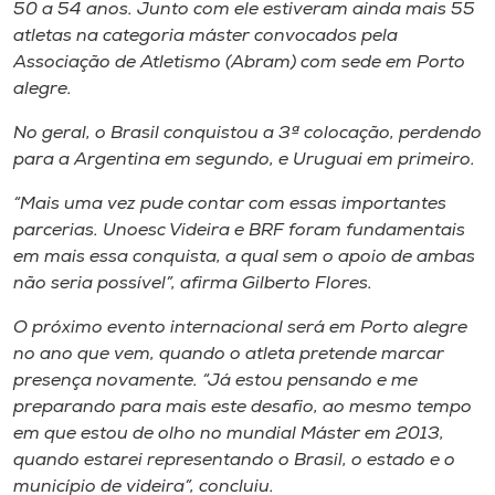
Museu
50 a 54 anos. Junto com ele estiveram ainda mais 55
atletas na categoria máster convocados pela
Associação de Atletismo (Abram) com sede em Porto
Unoesc
alegre.
Store
No geral, o Brasil conquistou a 3ª colocação, perdendo
para a Argentina em segundo, e Uruguai em primeiro.
“Mais uma vez pude contar com essas importantes
Selecione
o idioma
parcerias. Unoesc Videira e BRF foram fundamentais
em mais essa conquista, a qual sem o apoio de ambas
não seria possível”, afirma Gilberto Flores.
A+
O próximo evento internacional será em Porto alegre
A-
no ano que vem, quando o atleta pretende marcar
presença novamente. “Já estou pensando e me
preparando para mais este desafio, ao mesmo tempo
em que estou de olho no mundial Máster em 2013,
quando estarei representando o Brasil, o estado e o
município de videira”, concluiu.