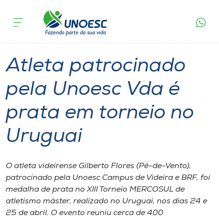
Página
O que
Atleta patrocinado pela Unoesc Vda é prata
inicial
acontece
em torneio no Uruguai
Cursos
Graduação
Videira
Onde estamos
Atleta patrocinado
Pesquisa
pela Unoesc Vda é
prata em torneio no
Atendimento ao Estudante
Uruguai
Portal de Ensino
O atleta videirense Gilberto Flores (Pé-de-Vento),
A
patrocinado pela Unoesc Campus de Videira e BRF, foi
Unoesc
medalha de prata no XIII Torneio MERCOSUL de
atletismo máster, realizado no Uruguai, nos dias 24 e
Internacionalização
25 de abril. O evento reuniu cerca de 400