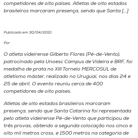
competidores de oito países. Atletas de oito estados
brasileiros marcaram presença, sendo que Santa […]
I.nova
Diplomados
Publicado em 30/04/2010
Por
Cultura
O atleta videirense Gilberto Flores (Pé-de-Vento),
patrocinado pela Unoesc Campus de Videira e BRF, foi
CPA
medalha de prata no XIII Torneio MERCOSUL de
atletismo máster, realizado no Uruguai, nos dias 24 e
25 de abril. O evento reuniu cerca de 400
Biblioteca
competidores de oito países.
Atletas de oito estados brasileiros marcaram
Editora
presença, sendo que Santa Catarina foi representada
pelo atleta videirense Pé-de-Vento que participou de
Rádio
três provas, obtendo a segunda colocação nos cinco e
oito mil metros cross, e 1500 metros na categoria de