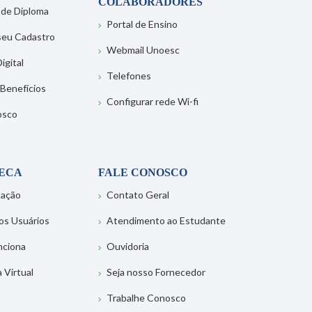
COLABORADORES
 de Diploma
Portal de Ensino
 seu Cadastro
Webmail Unoesc
igital
Telefones
 Benefícios
Configurar rede Wi-fi
osco
TECA
FALE CONOSCO
tação
Contato Geral
os Usuários
Atendimento ao Estudante
nciona
Ouvidoria
a Virtual
Seja nosso Fornecedor
Trabalhe Conosco