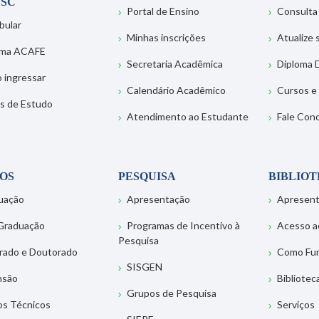
SC
Portal de Ensino
Consulta
bular
Minhas inscrições
Atualize
ema ACAFE
Secretaria Acadêmica
Diploma D
 ingressar
Calendário Acadêmico
Cursos e
s de Estudo
Atendimento ao Estudante
Fale Con
OS
PESQUISA
BIBLIO
uação
Apresentação
Apresen
Graduação
Programas de Incentivo à
Acesso a
Pesquisa
rado e Doutorado
Como Fu
SISGEN
nsão
Bibliotec
Grupos de Pesquisa
os Técnicos
Serviços