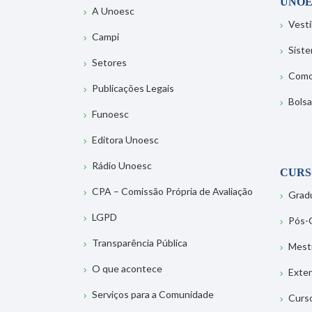
UNOE
A Unoesc
Vesti
Campi
Sist
Setores
Como
Publicações Legais
Bolsa
Funoesc
Editora Unoesc
Rádio Unoesc
CURS
CPA – Comissão Própria de Avaliação
Grad
LGPD
Pós-
Transparência Pública
Mest
O que acontece
Exte
Serviços para a Comunidade
Curs