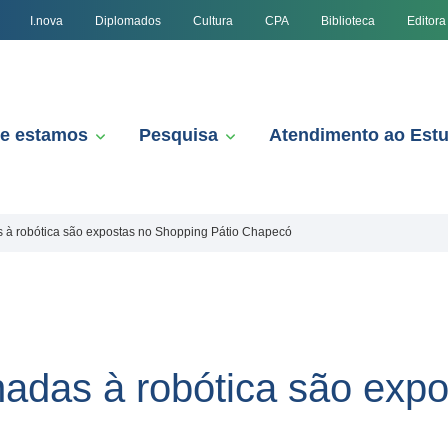
I.nova
Diplomados
Cultura
CPA
Biblioteca
Editora
e estamos
Pesquisa
Atendimento ao Est
s à robótica são expostas no Shopping Pátio Chapecó
onadas à robótica são exp