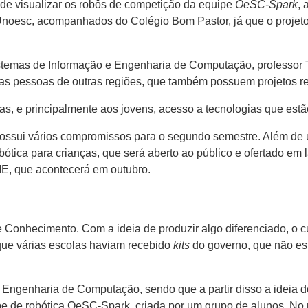
de visualizar os robôs de competição da equipe
OeSC-Spark
, 
 Unoesc, acompanhados do Colégio Bom Pastor, já que o projet
temas de Informação e Engenharia de Computação, professor Ti
sas pessoas de outras regiões, que também possuem projetos r
as, e principalmente aos jovens, acesso a tecnologias que est
 possui vários compromissos para o segundo semestre. Além de
bótica para crianças, que será aberto ao público e ofertado em 
IE, que acontecerá em outubro.
Conhecimento. Com a ideia de produzir algo diferenciado, o 
que várias escolas haviam recebido
kits
do governo, que não est
Engenharia de Computação, sendo que a partir disso a ideia d
pe de robótica OeSC-Spark, criada por um grupo de alunos. No