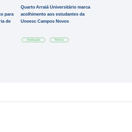
Quarto Arraiá Universitário marca
o para
acolhimento aos estudantes da
ia de
Unoesc Campos Novos
Graduação
Notícia