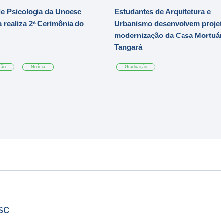
e Psicologia da Unoesc
Estudantes de Arquitetura e
 realiza 2ª Cerimônia do
Urbanismo desenvolvem projet
modernização da Casa Mortuár
Tangará
ção
Notícia
Graduação
sc