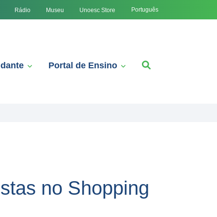
Português
Rádio
Museu
Unoesc Store
udante
Portal de Ensino
ostas no Shopping