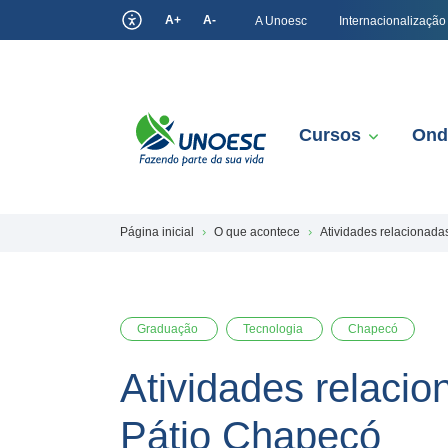
A+
A-
A Unoesc
Internacionalização
Cursos
Ond
Página inicial
O que acontece
Atividades relacionada
Graduação
Tecnologia
Chapecó
Atividades relaci
Pátio Chapecó