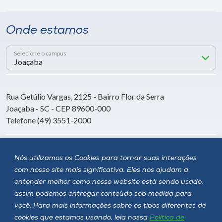
Onde estamos
Selecione o campus
Rua Getúlio Vargas, 2125 - Bairro Flor da Serra
Joaçaba - SC - CEP 89600-000
Telefone (49) 3551-2000
Siga a Unoesc
Nós utilizamos os Cookies para tornar suas interações
com nosso site mais significativa. Eles nos ajudam a
entender melhor como nosso website está sendo usado,
assim podemos entregar conteúdo sob medida para
você. Para mais informações sobre os tipos diferentes de
cookies que estamos usando, leia nossa
Política de