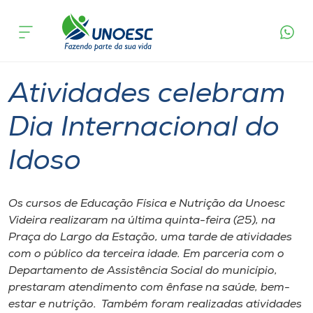
Página
O que
Atividades celebram Dia Internacional
inicial
acontece
do Idoso
Cursos
Graduação
Geral
Videira
Onde estamos
Atividades celebram
Pesquisa
Dia Internacional do
Idoso
Atendimento ao Estudante
Portal de Ensino
Os cursos de Educação Física e Nutrição da Unoesc
Videira realizaram na última quinta-feira (25), na
Praça do Largo da Estação, uma tarde de atividades
A
com o público da terceira idade. Em parceria com o
Unoesc
Departamento de Assistência Social do município,
prestaram atendimento com ênfase na saúde, bem-
Internacionalização
estar e nutrição. Também foram realizadas atividades