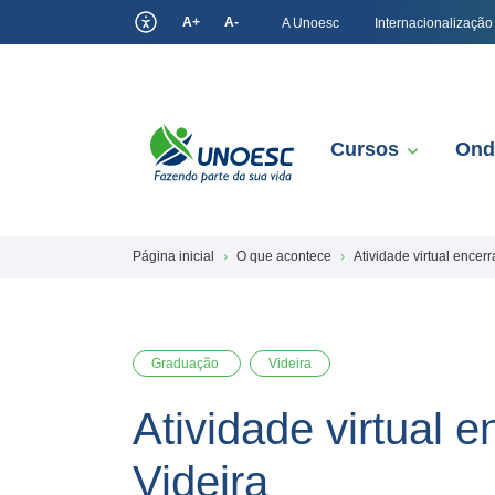
A+
A-
A Unoesc
Internacionalização
Cursos
Ond
Página inicial
O que acontece
Atividade virtual ence
Graduação
Videira
Atividade virtual
Videira