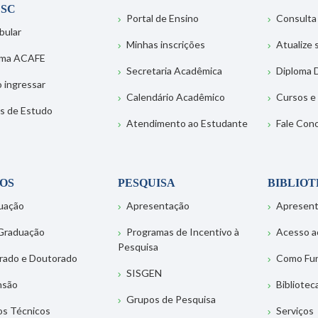
SC
Portal de Ensino
Consulta
bular
Minhas inscrições
Atualize
ema ACAFE
Secretaria Acadêmica
Diploma D
 ingressar
Calendário Acadêmico
Cursos e
s de Estudo
Atendimento ao Estudante
Fale Con
OS
PESQUISA
BIBLIO
uação
Apresentação
Apresen
Graduação
Programas de Incentivo à
Acesso a
Pesquisa
rado e Doutorado
Como Fu
SISGEN
nsão
Bibliotec
Grupos de Pesquisa
os Técnicos
Serviços