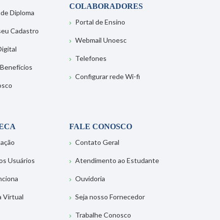
COLABORADORES
 de Diploma
Portal de Ensino
 seu Cadastro
Webmail Unoesc
igital
Telefones
 Benefícios
Configurar rede Wi-fi
osco
TECA
FALE CONOSCO
tação
Contato Geral
os Usuários
Atendimento ao Estudante
nciona
Ouvidoria
a Virtual
Seja nosso Fornecedor
Trabalhe Conosco