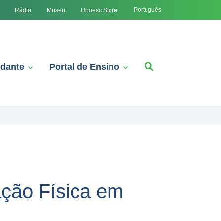
Português
Rádio
Museu
Unoesc Store
udante
Portal de Ensino
ação Física em