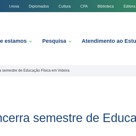
I.nova
Diplomados
Cultura
CPA
Biblioteca
Editora
e estamos
Pesquisa
Atendimento ao Est
rra semestre de Educação Física em Videira
 encerra semestre de Educ