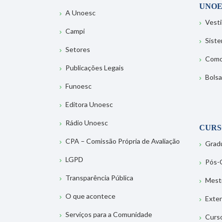
UNOE
A Unoesc
Vesti
Campi
Sist
Setores
Como
Publicações Legais
Bolsa
Funoesc
Editora Unoesc
Rádio Unoesc
CURS
CPA – Comissão Própria de Avaliação
Grad
LGPD
Pós-
Transparência Pública
Mest
O que acontece
Exte
Serviços para a Comunidade
Curs