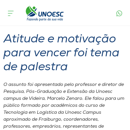
Página
O que
Atitude e motivação para vencer foi tema
inicial
acontece
de palestra
Cursos
Graduação
Videira
Onde estamos
Atitude e motivação
Pesquisa
para vencer foi tema
de palestra
Atendimento ao Estudante
Portal de Ensino
O assunto foi apresentado pelo professor e diretor de
Pesquisa, Pós-Graduação e Extensão da Unoesc
campus de Videira, Marcelo Zenaro. Ele falou para um
A
público formado por acadêmicos do curso de
Unoesc
Tecnologia em Logística da Unoesc Campus
aproximado de Fraiburgo, coordenadores,
Internacionalização
professores, empresários, representantes de