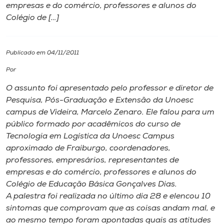
empresas e do comércio, professores e alunos do
Colégio de […]
I.nova
Diplomados
Publicado em 04/11/2011
Por
Cultura
O assunto foi apresentado pelo professor e diretor de
Pesquisa, Pós-Graduação e Extensão da Unoesc
CPA
campus de Videira, Marcelo Zenaro. Ele falou para um
público formado por acadêmicos do curso de
Tecnologia em Logística da Unoesc Campus
Biblioteca
aproximado de Fraiburgo, coordenadores,
professores, empresários, representantes de
Editora
empresas e do comércio, professores e alunos do
Colégio de Educação Básica Gonçalves Dias.
A palestra foi realizada no último dia 28 e elencou 10
Rádio
sintomas que comprovam que as coisas andam mal, e
ao mesmo tempo foram apontadas quais as atitudes