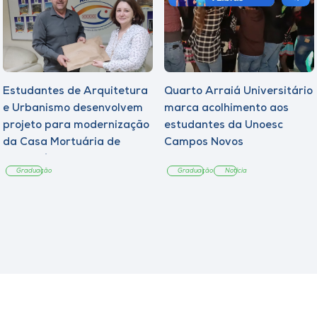
Estudantes de Arquitetura
Quarto Arraiá Universitário
e Urbanismo desenvolvem
marca acolhimento aos
projeto para modernização
estudantes da Unoesc
da Casa Mortuária de
Campos Novos
Tangará
Graduação
Graduação
Notícia