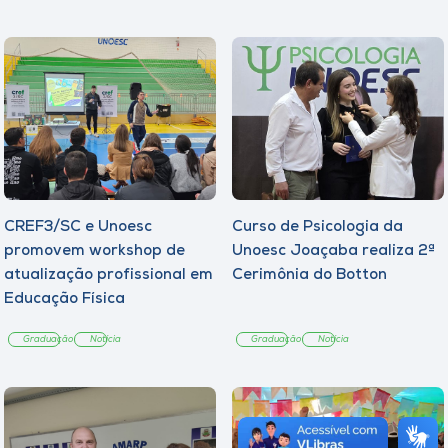
CREF3/SC e Unoesc
Curso de Psicologia da
promovem workshop de
Unoesc Joaçaba realiza 2ª
atualização profissional em
Cerimônia do Botton
Educação Física
Graduação
Notícia
Graduação
Notícia