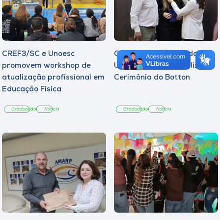
CREF3/SC e Unoesc
Curso de Psicologia da
promovem workshop de
Unoesc Joaçaba realiza 2ª
atualização profissional em
Cerimônia do Botton
Educação Física
Graduação
Notícia
Graduação
Notícia