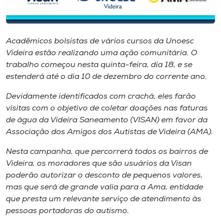
Museu
Unoesc
Acadêmicos bolsistas de vários cursos da Unoesc
Store
Videira estão realizando uma ação comunitária. O
trabalho começou nesta quinta-feira, dia 18, e se
estenderá até o dia 10 de dezembro do corrente ano.
Selecione
Devidamente identificados com crachá, eles farão
o idioma
visitas com o objetivo de coletar doações nas faturas
de água da Videira Saneamento (VISAN) em favor da
Associação dos Amigos dos Autistas de Videira (AMA).
A+
Nesta campanha, que percorrerá todos os bairros de
A-
Videira, os moradores que são usuários da Visan
poderão autorizar o desconto de pequenos valores,
mas que será de grande valia para a Ama, entidade
que presta um relevante serviço de atendimento às
pessoas portadoras do autismo.