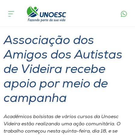
Página
O que
Associação dos Amigos dos Autistas de Videira
inicial
acontece
recebe apoio por meio de campanha
Cursos
Graduação
Extensão
Videira
Onde estamos
Associação dos
Pesquisa
Amigos dos Autistas
de Videira recebe
Atendimento ao Estudante
apoio por meio de
Portal de Ensino
campanha
A
Unoesc
Acadêmicos bolsistas de vários cursos da Unoesc
Videira estão realizando uma ação comunitária. O
Internacionalização
trabalho começou nesta quinta-feira, dia 18, e se