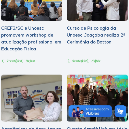
CREF3/SC e Unoesc
Curso de Psicologia da
promovem workshop de
Unoesc Joaçaba realiza 2ª
atualização profissional em
Cerimônia do Botton
Educação Física
Graduação
Notícia
Graduação
Notícia