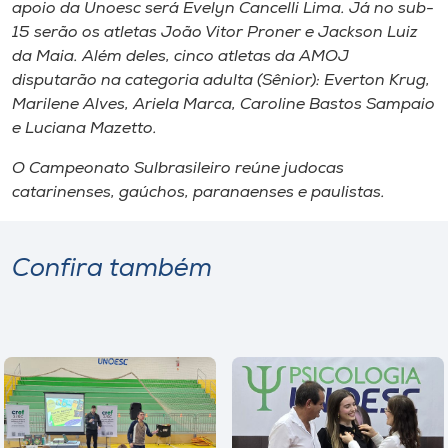
Museu
apoio da Unoesc será Evelyn Cancelli Lima. Já no sub-
15 serão os atletas João Vitor Proner e Jackson Luiz
da Maia. Além deles, cinco atletas da AMOJ
Unoesc
disputarão na categoria adulta (Sênior): Everton Krug,
Store
Marilene Alves, Ariela Marca, Caroline Bastos Sampaio
e Luciana Mazetto.
O Campeonato Sulbrasileiro reúne judocas
Selecione
catarinenses, gaúchos, paranaenses e paulistas.
o idioma
Confira também
A+
A-