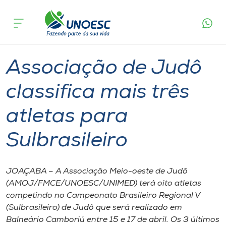
Página
O que
Associação de Judô classifica mais três
inicial
acontece
atletas para Sulbrasileiro
Cursos
Graduação
Joaçaba
Onde estamos
Associação de Judô
Pesquisa
classifica mais três
atletas para
Atendimento ao Estudante
Sulbrasileiro
Portal de Ensino
JOAÇABA – A Associação Meio-oeste de Judô
A
(AMOJ/FMCE/UNOESC/UNIMED) terá oito atletas
Unoesc
competindo no Campeonato Brasileiro Regional V
(Sulbrasileiro) de Judô que será realizado em
Internacionalização
Balneário Camboriú entre 15 e 17 de abril. Os 3 últimos