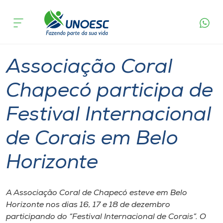
Página
O que
Associação Coral Chapecó participa de Festival
inicial
acontece
Internacional de Corais em Belo Horizonte
Cursos
Graduação
Cultura
Chapecó
Onde estamos
Associação Coral
Pesquisa
Chapecó participa de
Festival Internacional
Atendimento ao Estudante
de Corais em Belo
Portal de Ensino
Horizonte
A
Unoesc
A Associação Coral de Chapecó esteve em Belo
Horizonte nos dias 16, 17 e 18 de dezembro
Internacionalização
participando do “Festival Internacional de Corais”. O