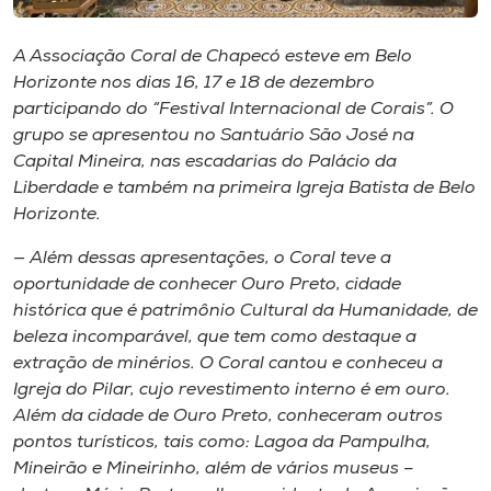
Museu
A Associação Coral de Chapecó esteve em Belo
Unoesc
Horizonte nos dias 16, 17 e 18 de dezembro
Store
participando do “Festival Internacional de Corais”. O
grupo se apresentou no Santuário São José na
Capital Mineira, nas escadarias do Palácio da
Liberdade e também na primeira Igreja Batista de Belo
Selecione
Horizonte.
o idioma
— Além dessas apresentações, o Coral teve a
oportunidade de conhecer Ouro Preto, cidade
histórica que é patrimônio Cultural da Humanidade, de
A+
beleza incomparável, que tem como destaque a
A-
extração de minérios. O Coral cantou e conheceu a
Igreja do Pilar, cujo revestimento interno é em ouro.
Além da cidade de Ouro Preto, conheceram outros
pontos turísticos, tais como: Lagoa da Pampulha,
Mineirão e Mineirinho, além de vários museus –