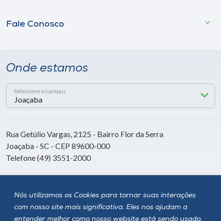
Fale Conosco
Onde estamos
Selecione o campus
Rua Getúlio Vargas, 2125 - Bairro Flor da Serra
Joaçaba - SC - CEP 89600-000
Telefone (49) 3551-2000
Siga a Unoesc
Nós utilizamos os Cookies para tornar suas interações
com nosso site mais significativa. Eles nos ajudam a
entender melhor como nosso website está sendo usado,