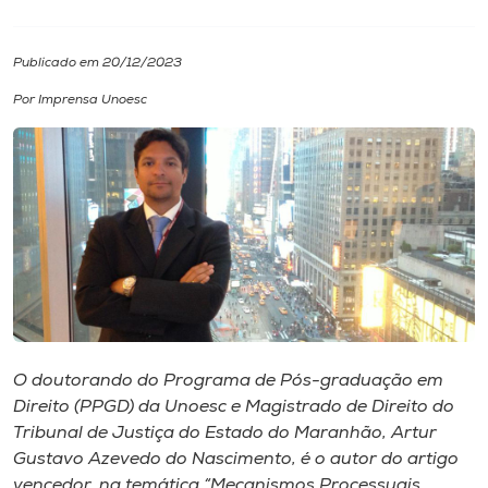
I.nova
Publicado em 20/12/2023
Por Imprensa Unoesc
Diplomados
Cultura
CPA
Biblioteca
Editora
O doutorando do Programa de Pós-graduação em
Direito (PPGD) da Unoesc e Magistrado de Direito do
Tribunal de Justiça do Estado do Maranhão, Artur
Rádio
Gustavo Azevedo do Nascimento, é o autor do artigo
vencedor, na temática “Mecanismos Processuais