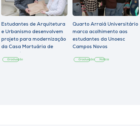
Estudantes de Arquitetura
Quarto Arraiá Universitário
e Urbanismo desenvolvem
marca acolhimento aos
projeto para modernização
estudantes da Unoesc
da Casa Mortuária de
Campos Novos
Tangará
Graduação
Graduação
Notícia