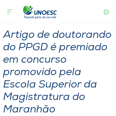
Página
O que
Artigo de doutorando do PPGD é premiado em
inicial
acontece
concurso promovido pela Escola Superior da
Cursos
Magistratura do Maranhão
Graduação
Notícia
Doutorado
Chapecó
Onde estamos
Artigo de doutorando
Pesquisa
do PPGD é premiado
em concurso
Atendimento ao Estudante
promovido pela
Portal de Ensino
Escola Superior da
A
Magistratura do
Unoesc
Maranhão
Internacionalização