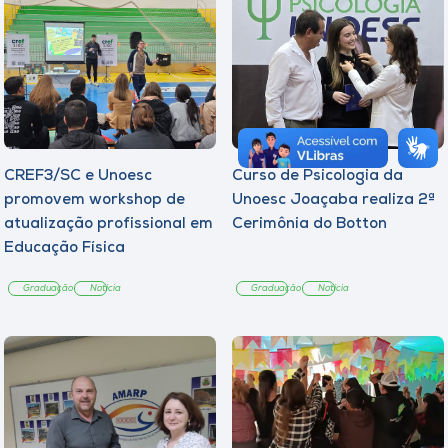
CREF3/SC e Unoesc
Curso de Psicologia da
promovem workshop de
Unoesc Joaçaba realiza 2ª
atualização profissional em
Cerimônia do Botton
Educação Física
Graduação
Notícia
Graduação
Notícia