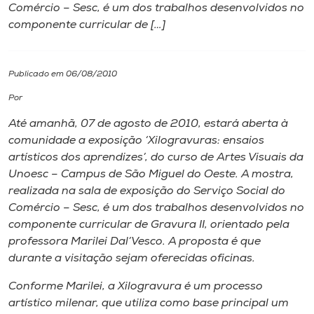
Comércio – Sesc, é um dos trabalhos desenvolvidos no
componente curricular de […]
I.nova
Diplomados
Publicado em 06/08/2010
Por
Cultura
Até amanhã, 07 de agosto de 2010, estará aberta à
comunidade a exposição ‘Xilogravuras: ensaios
CPA
artísticos dos aprendizes’, do curso de Artes Visuais da
Unoesc – Campus de São Miguel do Oeste. A mostra,
realizada na sala de exposição do Serviço Social do
Biblioteca
Comércio – Sesc, é um dos trabalhos desenvolvidos no
componente curricular de Gravura II, orientado pela
Editora
professora Marilei Dal’Vesco. A proposta é que
durante a visitação sejam oferecidas oficinas.
Rádio
Conforme Marilei, a Xilogravura é um processo
artístico milenar, que utiliza como base principal um