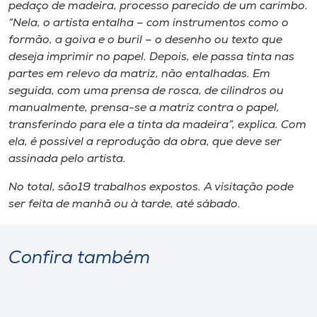
Museu
pedaço de madeira, processo parecido de um carimbo.
“Nela, o artista entalha – com instrumentos como o
formão, a goiva e o buril – o desenho ou texto que
Unoesc
deseja imprimir no papel. Depois, ele passa tinta nas
Store
partes em relevo da matriz, não entalhadas. Em
seguida, com uma prensa de rosca, de cilindros ou
manualmente, prensa-se a matriz contra o papel,
transferindo para ele a tinta da madeira”, explica. Com
Selecione
ela, é possível a reprodução da obra, que deve ser
o idioma
assinada pelo artista.
No total, são19 trabalhos expostos. A visitação pode
ser feita de manhã ou à tarde, até sábado.
A+
A-
Confira também