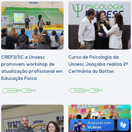
CREF3/SC e Unoesc
Curso de Psicologia da
promovem workshop de
Unoesc Joaçaba realiza 2ª
atualização profissional em
Cerimônia do Botton
Educação Física
Graduação
Notícia
Graduação
Notícia