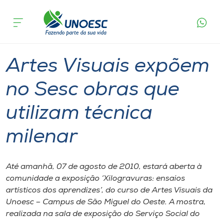
Página
O que
Artes Visuais expõem no Sesc obras que
inicial
acontece
utilizam técnica milenar
Cursos
Graduação
São Miguel do Oeste
Onde estamos
Artes Visuais expõem
Pesquisa
no Sesc obras que
utilizam técnica
Atendimento ao Estudante
milenar
Portal de Ensino
Até amanhã, 07 de agosto de 2010, estará aberta à
A
comunidade a exposição ‘Xilogravuras: ensaios
Unoesc
artísticos dos aprendizes’, do curso de Artes Visuais da
Unoesc – Campus de São Miguel do Oeste. A mostra,
Internacionalização
realizada na sala de exposição do Serviço Social do