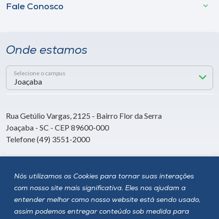
Fale Conosco
Onde estamos
Selecione o campus
Rua Getúlio Vargas, 2125 - Bairro Flor da Serra
Joaçaba - SC - CEP 89600-000
Telefone (49) 3551-2000
Siga a Unoesc
Nós utilizamos os Cookies para tornar suas interações
com nosso site mais significativa. Eles nos ajudam a
entender melhor como nosso website está sendo usado,
assim podemos entregar conteúdo sob medida para