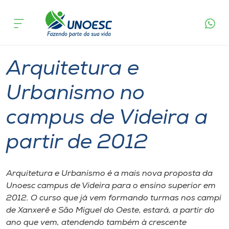
Página
O que
Arquitetura e Urbanismo no campus de
inicial
acontece
Videira a partir de 2012
Cursos
Graduação
Videira
Onde estamos
Arquitetura e
Pesquisa
Urbanismo no
campus de Videira a
Atendimento ao Estudante
partir de 2012
Portal de Ensino
Arquitetura e Urbanismo é a mais nova proposta da
A
Unoesc campus de Videira para o ensino superior em
Unoesc
2012. O curso que já vem formando turmas nos campi
de Xanxerê e São Miguel do Oeste, estará, a partir do
Internacionalização
ano que vem, atendendo também à crescente