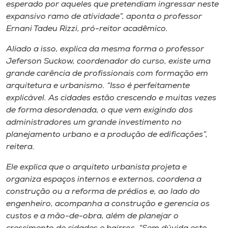
Museu
esperado por aqueles que pretendiam ingressar neste
expansivo ramo de atividade”, aponta o professor
Ernani Tadeu Rizzi, pró-reitor acadêmico.
Unoesc
Store
Aliado a isso, explica da mesma forma o professor
Jeferson Suckow, coordenador do curso, existe uma
grande carência de profissionais com formação em
arquitetura e urbanismo. “Isso é perfeitamente
Selecione
explicável. As cidades estão crescendo e muitas vezes
o idioma
de forma desordenada, o que vem exigindo dos
administradores um grande investimento no
planejamento urbano e a produção de edificações”,
reitera.
A+
A-
Ele explica que o arquiteto urbanista projeta e
organiza espaços internos e externos, coordena a
construção ou a reforma de prédios e, ao lado do
engenheiro, acompanha a construção e gerencia os
custos e a mão-de-obra, além de planejar o