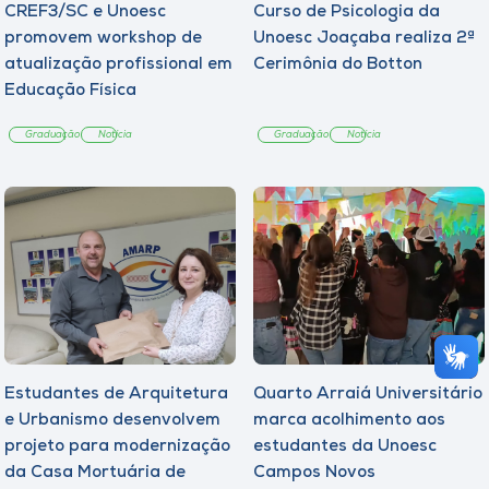
CREF3/SC e Unoesc
Curso de Psicologia da
promovem workshop de
Unoesc Joaçaba realiza 2ª
atualização profissional em
Cerimônia do Botton
Educação Física
Graduação
Notícia
Graduação
Notícia
Estudantes de Arquitetura
Quarto Arraiá Universitário
e Urbanismo desenvolvem
marca acolhimento aos
projeto para modernização
estudantes da Unoesc
da Casa Mortuária de
Campos Novos