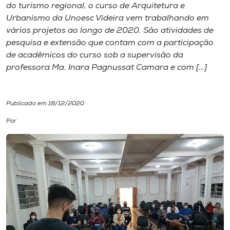
do turismo regional, o curso de Arquitetura e
Urbanismo da Unoesc Videira vem trabalhando em
I.nova
vários projetos ao longo de 2020. São atividades de
pesquisa e extensão que contam com a participação
Diplomados
de acadêmicos do curso sob a supervisão da
professora Ma. Inara Pagnussat Camara e com […]
Cultura
Publicado em 18/12/2020
CPA
Por
Biblioteca
Editora
Rádio