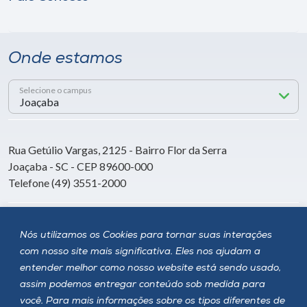
Onde estamos
Selecione o campus
Rua Getúlio Vargas, 2125 - Bairro Flor da Serra
Joaçaba - SC - CEP 89600-000
Telefone (49) 3551-2000
Siga a Unoesc
Nós utilizamos os Cookies para tornar suas interações
com nosso site mais significativa. Eles nos ajudam a
entender melhor como nosso website está sendo usado,
assim podemos entregar conteúdo sob medida para
você. Para mais informações sobre os tipos diferentes de