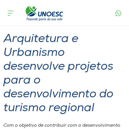
Página
O que
Arquitetura e Urbanismo desenvolve projetos
inicial
acontece
para o desenvolvimento do turismo regional
Cursos
Graduação
Extensão
Videira
Onde estamos
Arquitetura e
Pesquisa
Urbanismo
desenvolve projetos
Atendimento ao Estudante
para o
Portal de Ensino
desenvolvimento do
A
turismo regional
Unoesc
Internacionalização
Com o objetivo de contribuir com o desenvolvimento