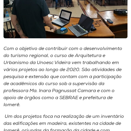
Museu
Unoesc
Store
Com o objetivo de contribuir com o desenvolvimento
do turismo regional, o curso de Arquitetura e
Selecione
o idioma
Urbanismo da Unoesc Videira vem trabalhando em
vários projetos ao longo de 2020. São atividades de
pesquisa e extensão que contam com a participação
de acadêmicos do curso sob a supervisão da
A+
professora Ma. Inara Pagnussat Camara e com o
A-
apoio de órgãos como a SEBRAE e prefeitura de
Iomerê.
Um dos projetos foca na realização de um inventário
das edificações em madeira, existentes na cidade de
Iomerê, oriundas da formação da cidade e com