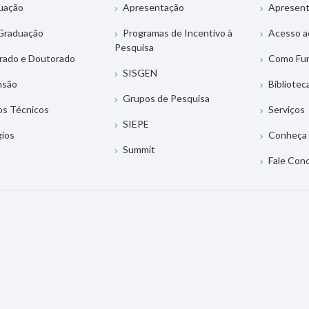
uação
Apresentação
Apresen
Graduação
Programas de Incentivo à
Acesso a
Pesquisa
rado e Doutorado
Como Fu
SISGEN
nsão
Bibliotec
Grupos de Pesquisa
os Técnicos
Serviços
SIEPE
gios
Conheça 
Summit
Fale Con