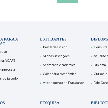
A PARA A
ESTUDANTES
DIPLOM
SC
Portal de Ensino
Consulta
bular
Minhas inscrições
Atualize
ema ACAFE
Secretaria Acadêmica
Diploma D
 ingressar
Calendário Acadêmico
Cursos e
s de Estudo
Atendimento ao Estudante
Fale Con
OS
PESQUISA
BIBLIO