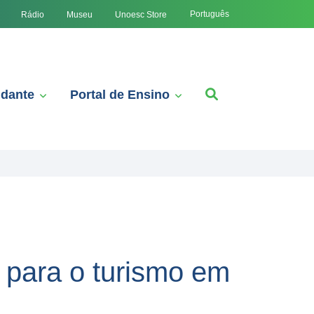
Português
Rádio
Museu
Unoesc Store
udante
Portal de Ensino
 para o turismo em