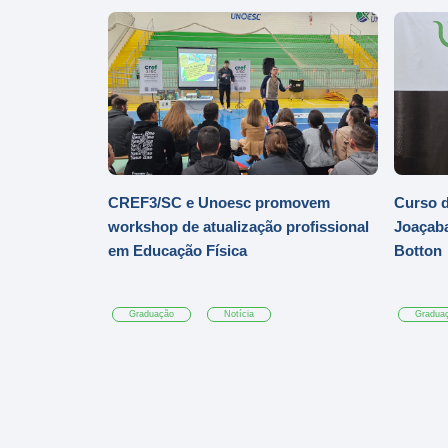
CREF3/SC e Unoesc promovem
Curso d
workshop de atualização profissional
Joaçaba
em Educação Física
Botton
Graduação
Notícia
Gradua