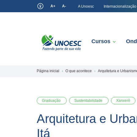
A+
A-
A Unoesc
Internacionalização
Cursos
Ond
Página inicial
O que acontece
Arquitetura e Urbanism
Graduação
Sustentabilidade
Xanxerê
Arquitetura e Urb
Itá