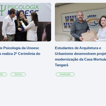
e Psicologia da Unoesc
Estudantes de Arquitetura e
 realiza 2ª Cerimônia do
Urbanismo desenvolvem projet
modernização da Casa Mortuár
Tangará
ção
Notícia
Graduação