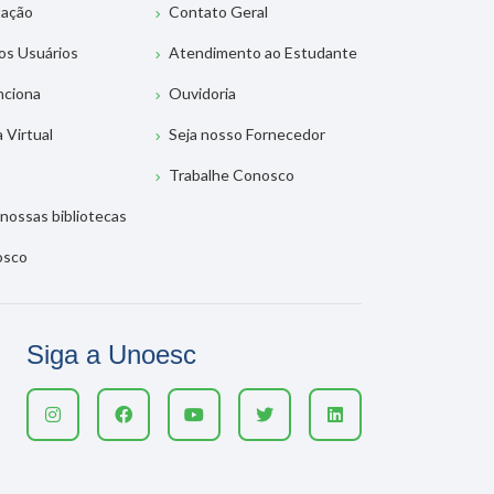
tação
Contato Geral
os Usuários
Atendimento ao Estudante
nciona
Ouvidoria
a Virtual
Seja nosso Fornecedor
Trabalhe Conosco
nossas bibliotecas
osco
Siga a Unoesc