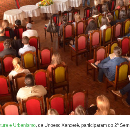
etura e Urbanismo
, da Unoesc Xanxerê, participaram do 2º Semin