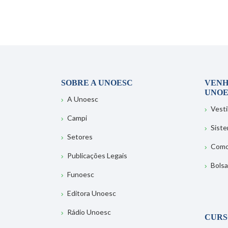
SOBRE A UNOESC
VENH
UNOE
A Unoesc
Vesti
Campi
Sist
Setores
Como
Publicações Legais
Bolsa
Funoesc
Editora Unoesc
Rádio Unoesc
CURS