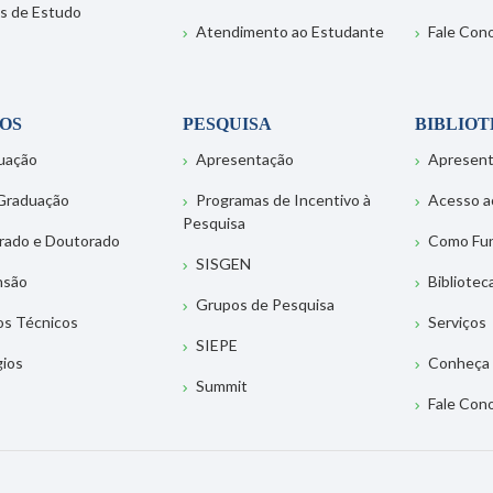
s de Estudo
Atendimento ao Estudante
Fale Con
OS
PESQUISA
BIBLIO
uação
Apresentação
Apresen
Graduação
Programas de Incentivo à
Acesso a
Pesquisa
rado e Doutorado
Como Fu
SISGEN
nsão
Bibliotec
Grupos de Pesquisa
os Técnicos
Serviços
SIEPE
gios
Conheça 
Summit
Fale Con