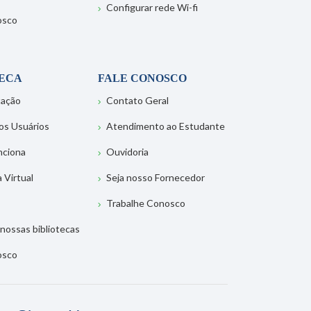
Configurar rede Wi-fi
osco
TECA
FALE CONOSCO
tação
Contato Geral
os Usuários
Atendimento ao Estudante
nciona
Ouvidoria
a Virtual
Seja nosso Fornecedor
Trabalhe Conosco
nossas bibliotecas
osco