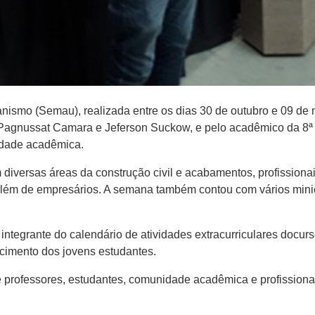
Urbanismo (Semau), realizada entre os dias 30 de outubro e 09 de 
 Pagnussat Camara e Jeferson Suckow​,​ e pelo acadêmico d​a​ 8ª 
nidade acadêmica.
iversas áreas da construção civil e acabamentos, profissionai
ém de empresários. A semana também contou com vários minicur
egrante do calendário de atividades extracurriculares do​c​urso
imento ​d​os jovens estudantes.
rofessores, estudantes​,​ comunidade acadêmica e profissionais 