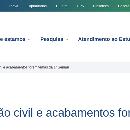
I.nova
Diplomados
Cultura
CPA
Biblioteca
Editora
e estamos
Pesquisa
Atendimento ao Est
vil e acabamentos foram temas da 1ª Semau
ão civil e acabamentos f