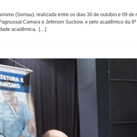
Urbanismo (Semau), realizada entre os dias 30 de outubro e 09 de 
 Pagnussat Camara e Jeferson Suckow​,​ e pelo acadêmico d​a​ 8ª 
idade acadêmica. […]