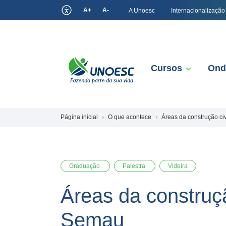
A+
A-
A Unoesc
Internacionalização
Cursos
Ond
Página inicial
O que acontece
Áreas da construção ci
Graduação
Palestra
Videira
Áreas da construç
Semau