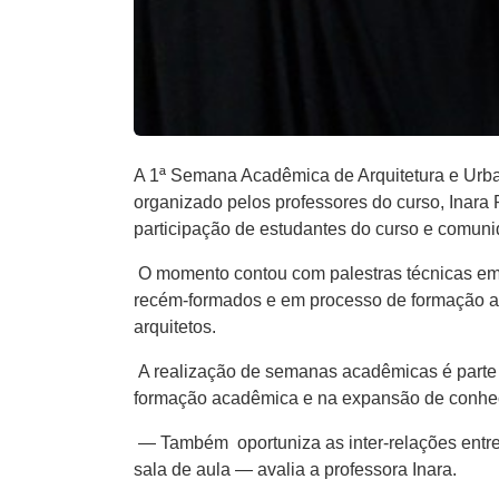
A ​1ª​​ ​Semana​ ​​A​cadêmica de Arquitetura e 
organizado pelos professores do curso​,​ Inara
participação de estudantes do curso e comu
O momento contou com palestras técnicas em d
recém-formados e em processo de formação​ al
arquitetos.
A realização de semanas acadêmicas é parte int
formação acadêmica e ​na ​expansão de conhec
— Também oportuniza as inter-relações entre p
sala de aula — avalia a professora Inara.