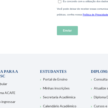
A PARA A
ESTUDANTES
DIPLOM
SC
Portal de Ensino
Consulta
bular
Minhas inscrições
Atualize
ema ACAFE
Secretaria Acadêmica
Diploma D
 ingressar
Calendário Acadêmico
Cursos e