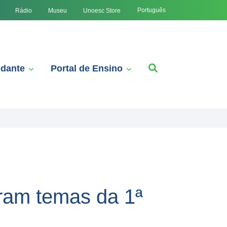
Português
Rádio
Museu
Unoesc Store
udante
Portal de Ensino
oram temas da 1ª