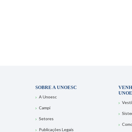
SOBRE A UNOESC
VENH
UNOE
A Unoesc
Vesti
Campi
Sist
Setores
Como
Publicações Legais