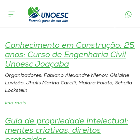
Área de Conhecimento:
Cursos
Ciências Exatas e Tecnológicas
Onde estamos
Conhecimento em Construção: 25
Pesquisa
anos: Curso de Engenharia Civil
Unoesc Joaçaba
Atendimento ao Estudante
Organizadores: Fabiano Alexandre Nienov, Gislaine
Luvizão, Jhulis Marina Carelli, Maiara Foiato, Scheila
Portal de Ensino
Lockstein
leia mais
A
Unoesc
Guia de propriedade intelectual:
mentes criativas, direitos
Internacionalização