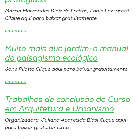
protegidos
Márcia Marcondes Diniz de Freitas, Fábio Lazzarotti
I.nova
Clique aqui para baixar gratuitamente.
leia mais
Diplomados
Muito mais que jardim: o manual
Cultura
do paisagismo ecológico
CPA
Jane Pilotto Clique aqui para baixar gratuitamente.
leia mais
Biblioteca
Trabalhos de conclusão do Curso
Editora
em Arquitetura e Urbanismo
Organizadora: Juliana Aparecida Biasi Clique aqui
Rádio
para baixar gratuitamente.