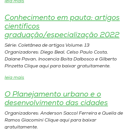
leia mais
Museu
Conhecimento em pauta: artigos
Unoesc
científicos
Store
graduação/especialização 2022
Série: Coletânea de artigos Volume: 13
Organizadores: Diego Beal, Celso Paulo Costa,
Selecione
o idioma
Daiane Pavan, Inocencia Boita Dalbosco e Gilberto
Pinzetta Clique aqui para baixar gratuitamente.
leia mais
A+
A-
O Planejamento urbano e o
desenvolvimento das cidades
Organizadores: Anderson Saccol Ferreira e Queila de
Ramos Giacomini Clique aqui para baixar
gratuitamente.