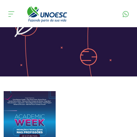
Página Inicial
Editora
Apresentação
Cursos
Onde estamos
Pesquisa
Atendimento ao Estudante
Portal de Ensino
A
Unoesc
Internacionalização