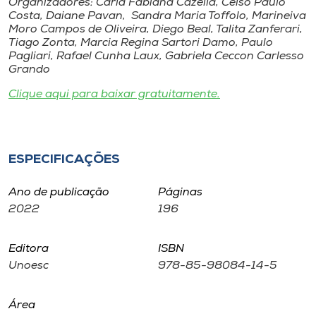
Organizadores: Carla Fabiana Cazella, Celso Paulo
Museu
Costa, Daiane Pavan, Sandra Maria Toffolo, Marineiva
Moro Campos de Oliveira, Diego Beal, Talita Zanferari,
Tiago Zonta, Marcia Regina Sartori Damo, Paulo
Unoesc
Pagliari, Rafael Cunha Laux, Gabriela Ceccon Carlesso
Store
Grando
Clique aqui para baixar gratuitamente.
Selecione
o idioma
ESPECIFICAÇÕES
Ano de publicação
Páginas
A+
2022
196
A-
Editora
ISBN
Unoesc
978-85-98084-14-5
Área