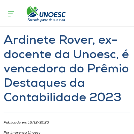
Página inicial
O que acontece
Ardinete Rover, ex-docente da Uno
Cursos
Notícia
Geral
Joaçaba
Onde estamos
Ardinete Rover, ex-
Pesquisa
docente da Unoesc, é
vencedora do Prêmio
Atendimento ao Estudante
Destaques da
Portal de Ensino
Contabilidade 2023
A
Unoesc
Publicado em 18/12/2023
Internacionalização
Por Imprensa Unoesc