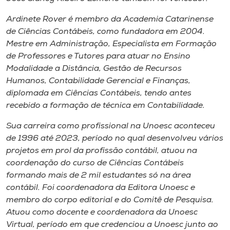
Museu
Ardinete Rover é membro da Academia Catarinense
de Ciências Contábeis, como fundadora em 2004.
Unoesc
Mestre em Administração, Especialista em Formação
Store
de Professores e Tutores para atuar no Ensino
Modalidade a Distância, Gestão de Recursos
Humanos, Contabilidade Gerencial e Finanças,
diplomada em Ciências Contábeis, tendo antes
Selecione
recebido a formação de técnica em Contabilidade.
o idioma
Sua carreira como profissional na Unoesc aconteceu
de 1996 até 2023, período no qual desenvolveu vários
projetos em prol da profissão contábil, atuou na
A+
coordenação do curso de Ciências Contábeis
A-
formando mais de 2 mil estudantes só na área
contábil. Foi coordenadora da Editora Unoesc e
membro do corpo editorial e do Comitê de Pesquisa.
Atuou como docente e coordenadora da Unoesc
Virtual, período em que credenciou a Unoesc junto ao