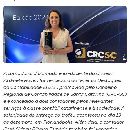
I.nova
Diplomados
Cultura
CPA
A contadora, diplomada e ex-docente da Unoesc,
Ardinete Rover, foi vencedora do “Prêmio Destaques
Biblioteca
da Contabilidade 2023”, promovido pelo Conselho
Regional de Contabilidade de Santa Catarina (CRC-SC)
Editora
e é concedido a dois contadores pelos relevantes
serviços à classe contábil catarinense e à sociedade. A
solenidade de entrega do troféu aconteceu no dia 13
Rádio
de dezembro, em Florianópolis. Além dela, o contador
José Sidney Ribeiro Esmério também foi vencedor.