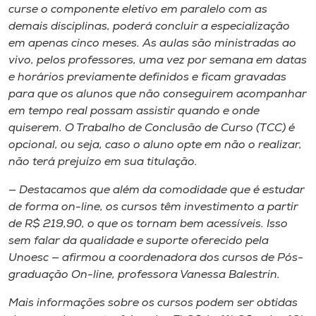
Museu
curse o componente eletivo em paralelo com as
demais disciplinas, poderá concluir a especialização
em apenas cinco meses. As aulas são ministradas ao
Unoesc
vivo, pelos professores, uma vez por semana em datas
Store
e horários previamente definidos e ficam gravadas
para que os alunos que não conseguirem acompanhar
em tempo real possam assistir quando e onde
quiserem. O Trabalho de Conclusão de Curso (TCC) é
Selecione
opcional, ou seja, caso o aluno opte em não o realizar,
o idioma
não terá prejuízo em sua titulação.
— Destacamos que além da comodidade que é estudar
de forma on-line, os cursos têm investimento a partir
A+
de R$ 219,90, o que os tornam bem acessíveis. Isso
A-
sem falar da qualidade e suporte oferecido pela
Unoesc — afirmou a coordenadora dos cursos de Pós-
graduação On-line, professora Vanessa Balestrin.
Mais informações sobre os cursos podem ser obtidas