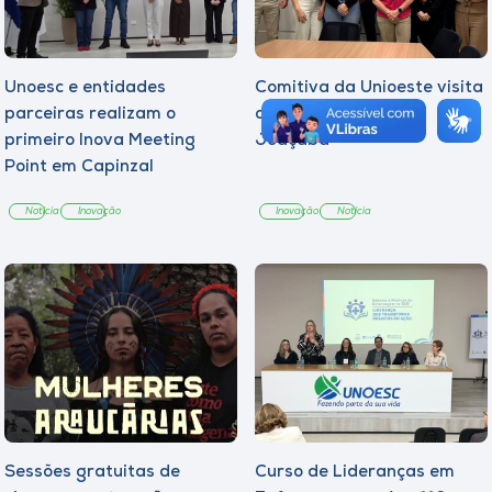
Unoesc e entidades
Comitiva da Unioeste visita
parceiras realizam o
o I.nova Unoesc em
primeiro Inova Meeting
Joaçaba
Point em Capinzal
Notícia
Inovação
Inovação
Notícia
Sessões gratuitas de
Curso de Lideranças em