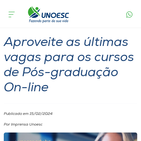
Página
O que
Aproveite as últimas vagas para os cursos de
inicial
acontece
Pós-graduação On-line
Cursos
Notícia
Especialização
Onde estamos
Aproveite as últimas
Pesquisa
vagas para os cursos
de Pós-graduação
Atendimento ao Estudante
On-line
Portal de Ensino
A
Publicado em 15/02/2024
Unoesc
Por Imprensa Unoesc
Internacionalização