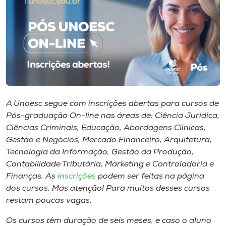
I.nova
Diplomados
Cultura
A Unoesc segue com inscrições abertas para cursos de
CPA
Pós-graduação On-line nas áreas de: Ciência Jurídica,
Ciências Criminais, Educação, Abordagens Clínicas,
Gestão e Negócios, Mercado Financeiro, Arquitetura,
Biblioteca
Tecnologia da Informação, Gestão da Produção,
Contabilidade Tributária, Marketing e Controladoria e
Editora
Finanças. As
inscrições
podem ser feitas na página
dos cursos. Mas atenção! Para muitos desses cursos
restam poucas vagas.
Rádio
Os cursos têm duração de seis meses, e caso o aluno