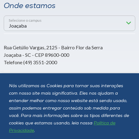
Onde estamos
Selecione o campus
Rua Getúlio Vargas, 2125 - Bairro Flor da Serra
Joaçaba - SC - CEP 89600-000
Telefone (49) 3551-2000
Siga a Unoesc
Nós utilizamos os Cookies para tornar suas interações
com nosso site mais significativa. Eles nos ajudam a
entender melhor como nosso website está sendo usado,
assim podemos entregar conteúdo sob medida para
você. Para mais informações sobre os tipos diferentes de
cookies que estamos usando, leia nossa
Política de
Privacidade
.