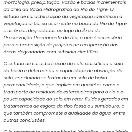
Museu
morfologia, precipitação, vazão e bacias incrementais
da área da Bacia Hidrográfica do Rio do Tigre. O
estudo de caracterização da vegetação identificou a
Unoesc
vegetação arbórea ocorrente na bacia do Rio do Tigre
Store
e as áreas degradadas ao logo da Área de
Preservação Permanente do Rio, o que é necessário
para a proposição de projetos de recuperação das
áreas degradadas com subsídio científico.
Selecione
o idioma
O estudo de caracterização do solo classificou o solo
da bacia e determinou a capacidade de absorção do
solo, concluindo se tratar de um solo de baixa
permeabilidade, o que implica em questões como o
A+
transporte de resíduos de esterqueiras para o rio e a
A-
pouca capacidade do solo em reter fluidos gerados em
tratamentos de esgoto do tipo fossa ou sumidouro, o
que também compromete a qualidade da água, entre
outras conclusões.