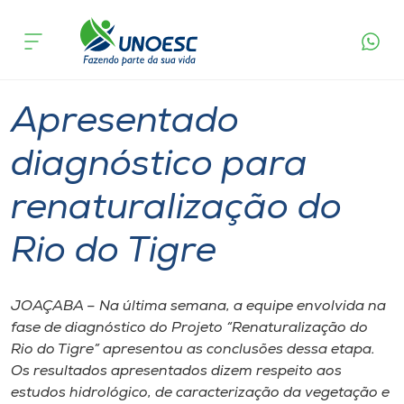
Página
O que
Apresentado diagnóstico para
inicial
acontece
renaturalização do Rio do Tigre
Cursos
Graduação
Joaçaba
Onde estamos
Apresentado
Pesquisa
diagnóstico para
renaturalização do
Atendimento ao Estudante
Rio do Tigre
Portal de Ensino
JOAÇABA – Na última semana, a equipe envolvida na
A
fase de diagnóstico do Projeto “Renaturalização do
Unoesc
Rio do Tigre” apresentou as conclusões dessa etapa.
Os resultados apresentados dizem respeito aos
Internacionalização
estudos hidrológico, de caracterização da vegetação e