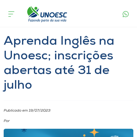
Página
O que
Aprenda Inglês na Unoesc; inscrições
inicial
acontece
abertas até 31 de julho
Cursos
Notícia
Extensão
Joaçaba
Onde estamos
Aprenda Inglês na
Pesquisa
Unoesc; inscrições
abertas até 31 de
Atendimento ao Estudante
julho
Portal de Ensino
A
Publicado em 19/07/2023
Unoesc
Por
Internacionalização