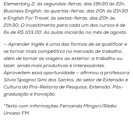
Museu
Elementary 2, às segundas-feiras, das 19h30 às 21h;
Business English, às quartas-feiras, das 20h às 21h30
e English For Travel, às sextas-feiras, das 20h às
Unoesc
21h30. O investimento para cada um dos cursos é de
Store
6x de R$ 103,00. As aulas iniciarão no mês de agosto.
— Aprender Inglês é uma das formas de se qualificar e
se tornar mais competitivo no mercado de trabalho,
Selecione
além de tornar as viagens ao exterior, a trabalho ou
o idioma
lazer, ainda mais produtivas e interessantes.
Aproveitem essa oportunidade — afirmou a professora
Silvia Spagnol Simi dos Santos, do setor de Extensão e
Cultura da Pró-Reitoria de Pesquisa, Extensão, Pós-
A+
graduação e Inovação.
A-
*Texto com informações Fernanda Mingori/Rádio
Unoesc FM.