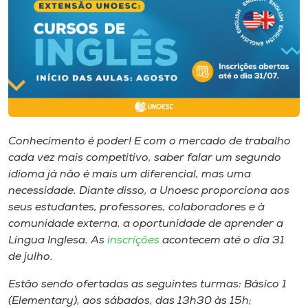
I.nova
Diplomados
Cultura
Conhecimento é poder! E com o mercado de trabalho
CPA
cada vez mais competitivo, saber falar um segundo
idioma já não é mais um diferencial, mas uma
necessidade. Diante disso, a Unoesc proporciona aos
Biblioteca
seus estudantes, professores, colaboradores e à
comunidade externa, a oportunidade de aprender a
Editora
Língua Inglesa. As
inscrições
acontecem até o dia 31
de julho.
Rádio
Estão sendo ofertadas as seguintes turmas: Básico 1
(Elementary), aos sábados, das 13h30 às 15h;