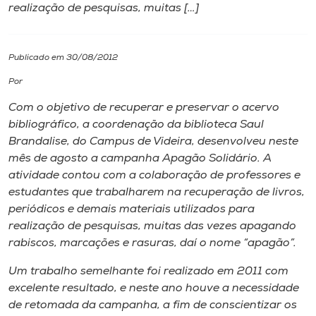
realização de pesquisas, muitas […]
I.nova
Publicado em 30/08/2012
Diplomados
Por
Com o objetivo de recuperar e preservar o acervo
Cultura
bibliográfico, a coordenação da biblioteca Saul
Brandalise, do
Campus
de Videira, desenvolveu neste
CPA
mês de agosto a campanha Apagão Solidário. A
atividade contou com a colaboração de professores e
estudantes que trabalharem na recuperação de livros,
Biblioteca
periódicos e demais materiais utilizados para
realização de pesquisas, muitas das vezes apagando
Editora
rabiscos, marcações e rasuras, daí o nome “apagão”.
Um trabalho semelhante foi realizado em 2011 com
Rádio
excelente resultado, e neste ano houve a necessidade
de retomada da campanha, a fim de conscientizar os