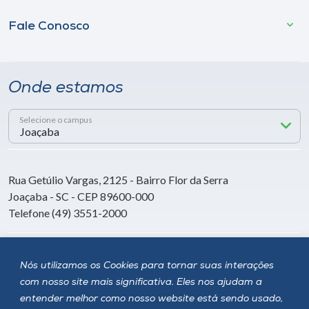
Fale Conosco
Onde estamos
Selecione o campus
Rua Getúlio Vargas, 2125 - Bairro Flor da Serra
Joaçaba - SC - CEP 89600-000
Telefone (49) 3551-2000
Siga a Unoesc
Nós utilizamos os Cookies para tornar suas interações
com nosso site mais significativa. Eles nos ajudam a
entender melhor como nosso website está sendo usado,