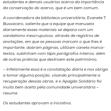
Museu
estudantes e demais usuários acerca da importância
da conservação do acervo, que é um bem comum.
Unoesc
A coordenadora da biblioteca universitária, Evanete T.
Store
Bussacaro, salienta que a equipe que manuseia
diariamente esses materiais se depara com um
vandalismo inescrupuloso, através de registros de
anotações, em que as pessoas marcam o que lhes é
Selecione
importante, dobram páginas, utilizam caneta marca-
o idioma
textos, sublinham com lápis parágrafos inteiros, além
de outras práticas que destroem este patrimônio.
– Infelizmente essa é a constatação diária e nos obriga
A+
a tomar alguma posição, visando principalmente a
A-
recuperação dessas obras, e o Apagão Solidário foi
muito bem aceito pela comunidade universitária –
resume.
Os estudantes aprovam a iniciativa.