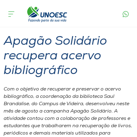
Página
O que
Apagão Solidário recupera acervo
inicial
acontece
bibliográfico
Cursos
Graduação
Videira
Onde estamos
Apagão Solidário
Pesquisa
recupera acervo
bibliográfico
Atendimento ao Estudante
Portal de Ensino
Com o objetivo de recuperar e preservar o acervo
bibliográfico, a coordenação da biblioteca Saul
Brandalise, do Campus de Videira, desenvolveu neste
A
mês de agosto a campanha Apagão Solidário. A
Unoesc
atividade contou com a colaboração de professores e
estudantes que trabalharem na recuperação de livros,
Internacionalização
periódicos e demais materiais utilizados para