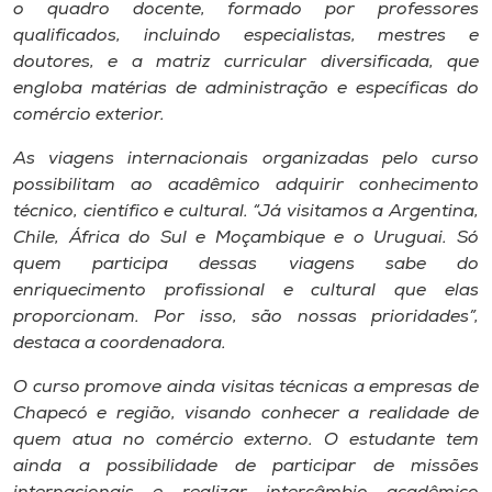
Museu
o quadro docente, formado por professores
qualificados, incluindo especialistas, mestres e
doutores, e a matriz curricular diversificada, que
Unoesc
engloba matérias de administração e específicas do
Store
comércio exterior.
As viagens internacionais organizadas pelo curso
possibilitam ao acadêmico adquirir conhecimento
Selecione
técnico, científico e cultural. “Já visitamos a Argentina,
o idioma
Chile, África do Sul e Moçambique e o Uruguai. Só
quem participa dessas viagens sabe do
enriquecimento profissional e cultural que elas
proporcionam. Por isso, são nossas prioridades”,
A+
destaca a coordenadora.
A-
O curso promove ainda visitas técnicas a empresas de
Chapecó e região, visando conhecer a realidade de
quem atua no comércio externo. O estudante tem
ainda a possibilidade de participar de missões