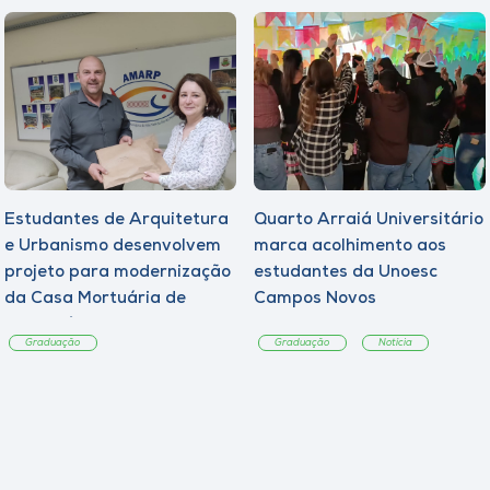
Estudantes de Arquitetura
Quarto Arraiá Universitário
e Urbanismo desenvolvem
marca acolhimento aos
projeto para modernização
estudantes da Unoesc
da Casa Mortuária de
Campos Novos
Tangará
Graduação
Graduação
Notícia