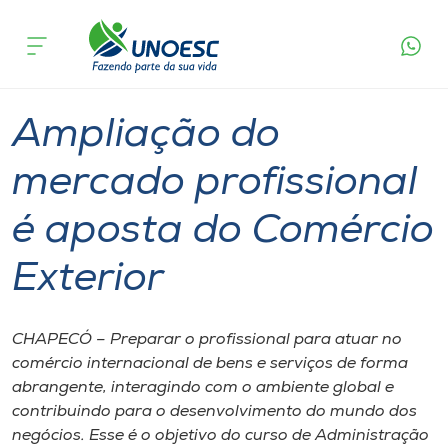
Página
O que
Ampliação do mercado profissional é aposta
inicial
acontece
do Comércio Exterior
Cursos
Graduação
Chapecó
Onde estamos
Ampliação do
Pesquisa
mercado profissional
é aposta do Comércio
Atendimento ao Estudante
Exterior
Portal de Ensino
CHAPECÓ – Preparar o profissional para atuar no
A
comércio internacional de bens e serviços de forma
Unoesc
abrangente, interagindo com o ambiente global e
contribuindo para o desenvolvimento do mundo dos
Internacionalização
negócios. Esse é o objetivo do curso de Administração