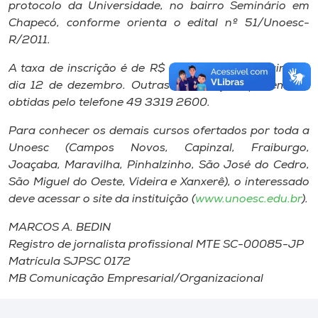
protocolo da Universidade, no bairro Seminário em
Chapecó, conforme orienta o edital nº 51/Unoesc-
R/2011.
A taxa de inscrição é de R$ 20. O resultado sairá no
dia 12 de dezembro. Outras informações podem ser
obtidas pelo telefone 49 3319 2600.
Para conhecer os demais cursos ofertados por toda a
Unoesc (Campos Novos, Capinzal, Fraiburgo,
Joaçaba, Maravilha, Pinhalzinho, São José do Cedro,
São Miguel do Oeste, Videira e Xanxerê), o interessado
deve acessar o site da instituição (
www.unoesc.edu.br
).
MARCOS A. BEDIN
Registro de jornalista profissional MTE SC-00085-JP
Matrícula SJPSC 0172
MB Comunicação Empresarial/Organizacional