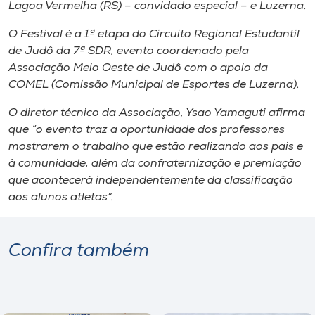
Museu
Lagoa Vermelha (RS) – convidado especial – e Luzerna.
O Festival é a 1ª etapa do Circuito Regional Estudantil
Unoesc
de Judô da 7ª SDR, evento coordenado pela
Store
Associação Meio Oeste de Judô com o apoio da
COMEL (Comissão Municipal de Esportes de Luzerna).
O diretor técnico da Associação, Ysao Yamaguti afirma
que “o evento traz a oportunidade dos professores
Selecione
o idioma
mostrarem o trabalho que estão realizando aos pais e
à comunidade, além da confraternização e premiação
que acontecerá independentemente da classificação
aos alunos atletas”.
A+
A-
Confira também