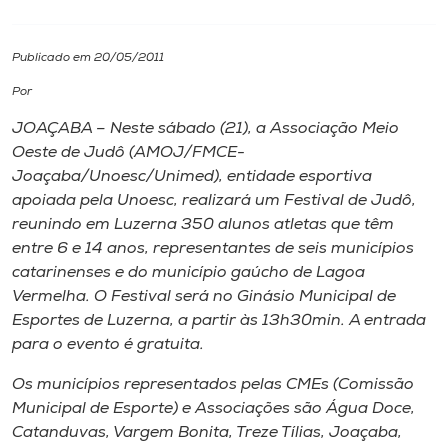
I.nova
Publicado em 20/05/2011
Por
Diplomados
JOAÇABA – Neste sábado (21), a Associação Meio
Oeste de Judô (AMOJ/FMCE-
Cultura
Joaçaba/Unoesc/Unimed), entidade esportiva
apoiada pela Unoesc, realizará um Festival de Judô,
CPA
reunindo em Luzerna 350 alunos atletas que têm
entre 6 e 14 anos, representantes de seis municípios
catarinenses e do município gaúcho de Lagoa
Biblioteca
Vermelha. O Festival será no Ginásio Municipal de
Esportes de Luzerna, a partir às 13h30min. A entrada
Editora
para o evento é gratuita.
Os municípios representados pelas CMEs (Comissão
Rádio
Municipal de Esporte) e Associações são Água Doce,
Catanduvas, Vargem Bonita, Treze Tílias, Joaçaba,