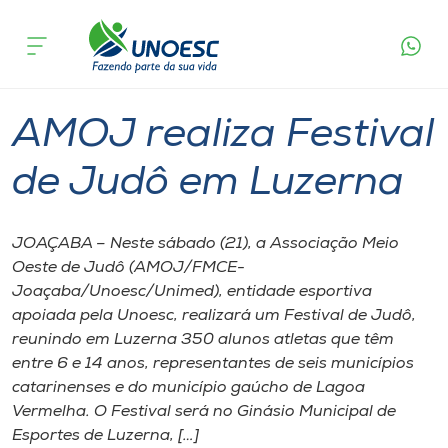
Página
O que
AMOJ realiza Festival de Judô em
inicial
acontece
Luzerna
Cursos
Graduação
Joaçaba
Onde estamos
AMOJ realiza Festival
Pesquisa
de Judô em Luzerna
Atendimento ao Estudante
JOAÇABA – Neste sábado (21), a Associação Meio
Oeste de Judô (AMOJ/FMCE-
Portal de Ensino
Joaçaba/Unoesc/Unimed), entidade esportiva
apoiada pela Unoesc, realizará um Festival de Judô,
reunindo em Luzerna 350 alunos atletas que têm
A
entre 6 e 14 anos, representantes de seis municípios
Unoesc
catarinenses e do município gaúcho de Lagoa
Vermelha. O Festival será no Ginásio Municipal de
Internacionalização
Esportes de Luzerna, […]