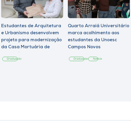
Estudantes de Arquitetura
Quarto Arraiá Universitário
e Urbanismo desenvolvem
marca acolhimento aos
projeto para modernização
estudantes da Unoesc
da Casa Mortuária de
Campos Novos
Tangará
Graduação
Graduação
Notícia