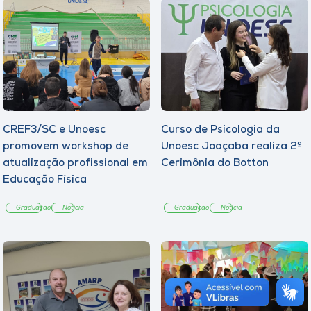
CREF3/SC e Unoesc
Curso de Psicologia da
promovem workshop de
Unoesc Joaçaba realiza 2ª
atualização profissional em
Cerimônia do Botton
Educação Física
Graduação
Notícia
Graduação
Notícia